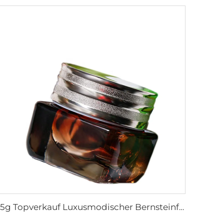
15g Topverkauf Luxusmodischer Bernsteinfarbener Quadrat-Augen-Cremetiegel neuer Stil Kosmetikverpackung Glasflasche