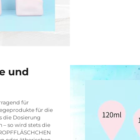
le und
rragend für
legeprodukte für die
ss die Dosierung
 – so wird stets die
S-TROPFFLÄSCHCHEN
en oder ätherischen