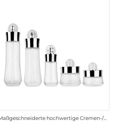
Maßgeschneiderte hochwertige Cremen-/Serum-Öl/Creme Kosmetikverpackung Glasflaschen Set 30g 50g 40ml 100ml 120ml