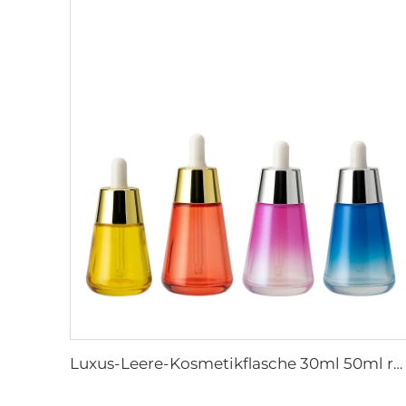
Luxus-Leere-Kosmetikflasche 30ml 50ml rechteckig farbenfroh für Gesichtsserum, Flasche aus Glas mit Tropfer für ätherische Öle