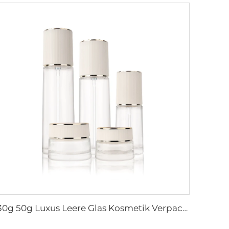
30g 50g Luxus Leere Glas Kosmetik Verpackung Creme Behälter Glas Pflegeprodukte Set