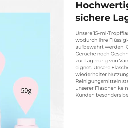
Hochwertig
sichere La
Unsere 15-ml-Tropffl
wodurch Ihre Flüssigk
aufbewahrt werden. G
Gerüche noch Geschmä
zur Lagerung von Vani
eignet. Unsere Flasch
wiederholter Nutzung
Reinigungsmitteln st
unserer Flaschen kein
Kunden besonders bel