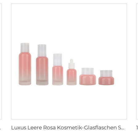
fläschchen mit Pumpe
Luxus Leere Rosa Kosmetik-Glasflaschen Set 30ml 40ml 100ml 120ml Creme Serum Glasflaschen Gesichtscreme Dosen Set