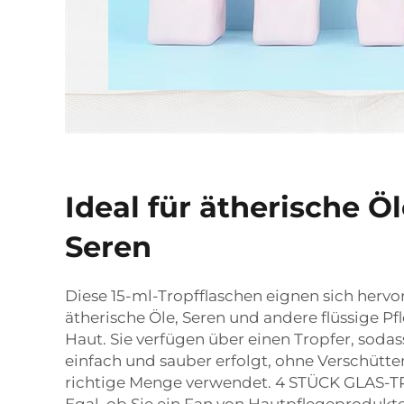
Ideal für ätherische Ö
Seren
Diese 15-ml-Tropfflaschen eignen sich hervo
ätherische Öle, Seren und andere flüssige Pf
Haut. Sie verfügen über einen Tropfer, soda
einfach und sauber erfolgt, ohne Verschütten
richtige Menge verwendet. 4 STÜCK GLA
Egal, ob Sie ein Fan von Hautpflegeprodukt