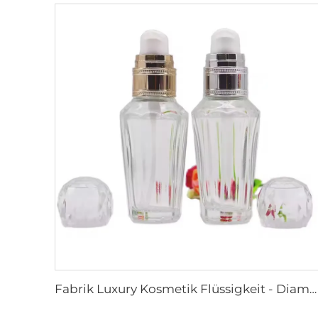
Fabrik Luxury Kosmetik Flüssigkeit - Diamantförmige Grundglasflasche Make-up Behälter mit Druckpumpe 30ml 50ml