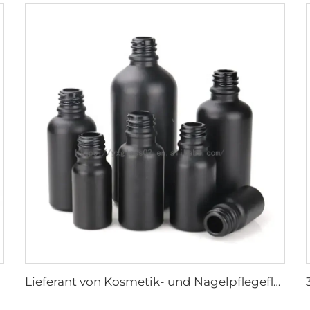
Lieferant von Kosmetik- und Nagelpflegeflaschen aus Glas für ätherische Öle/Serum, mattiert schwarz mit Bambus-Tropferdeckel 5ML 10ML 15ML 30ML 100ML 120ML