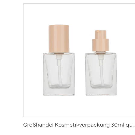
Großhandel Kosmetikverpackung 30ml quadratisch klar leeres Serum-Lotion-Glas