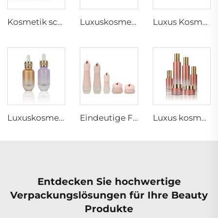
Kosmetik schräggeschulterte Glasverpackungssätze 15 30 60 125 200ml Gold Toner Lotion Pumpe Hautpflegeflaschensatz
Luxuskosmetikverpackungssatz 50g 40ml 100ml 120ml matt schwarz runde Glasflaschen für Kosmetik mit Pumpe und Cremeflaschen
Luxus Kosmetikverpackung Hautpflege Glas Cremekännchen Behälter Tropfenflasche Lotion Pumpe Flaschen
Luxuskosmetikverpackung 1oz 30ml Glasserum Öltröpfchenflasche
Eindeutige Form luxuriöse kosmetische Verpackung Lotion Serum Behälter Gesichtscreme Dose rosa gefrorenes Glas kosmetische Flaschen-Sets
Luxus kosmetische Verpackung Set goldener Deckel Zylinderflasche aus Glas für flüssige Kosmetika
Entdecken Sie hochwertige
Verpackungslösungen für Ihre Beauty
Produkte