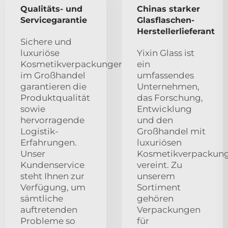
Qualitäts- und
Chinas starker
Servicegarantie
Glasflaschen-
Herstellerlieferant
Sichere und
luxuriöse
Yixin Glass ist
Kosmetikverpackungen
ein
im Großhandel
umfassendes
garantieren die
Unternehmen,
Produktqualität
das Forschung,
sowie
Entwicklung
hervorragende
und den
Logistik-
Großhandel mit
Erfahrungen.
luxuriösen
Unser
Kosmetikverpackun
Kundenservice
vereint. Zu
steht Ihnen zur
unserem
Verfügung, um
Sortiment
sämtliche
gehören
auftretenden
Verpackungen
Probleme so
für