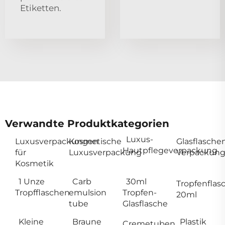
Etiketten.
Verwandte Produktkategorien
Luxus-
Luxusverpackungen
Kosmetische
Glasflasche
Hautpflegeverpackung
für
Luxusverpackung
Verpackung
Kosmetik
1 Unze
Carb
30ml
Tropfenflas
Tropfflaschen
emulsion
Tropfen-
20ml
tube
Glasflasche
Kleine
Braune
Plastik
Cremetuben