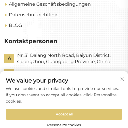
Allgemeine Geschäftsbedingungen
Datenschutzrichtlinie
BLOG
Kontaktpersonen
Nr. 31 Dalang North Road, Baiyun District,
A
Guangzhou, Guangdong Province, China
P
+86-18318578378
We value your privacy
E
[email protected]
We use cookies and similar tools to provide our services.
If you don't want to accept all cookies, click Personalize
cookies.
Accept all
Urheberrecht © Guangzhou Yixin Glass Co., Ltd. Alle
Rechte vorbehalten
Personalize cookies