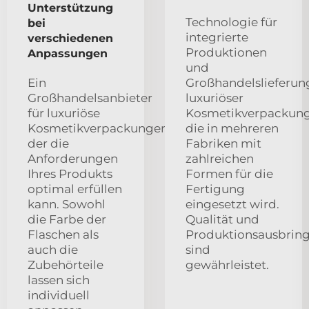
Unterstützung
Technologie für
bei
integrierte
verschiedenen
Produktionen
Anpassungen
und
Ein
Großhandelslieferun
Großhandelsanbieter
luxuriöser
für luxuriöse
Kosmetikverpackung
Kosmetikverpackungen,
die in mehreren
der die
Fabriken mit
Anforderungen
zahlreichen
Ihres Produkts
Formen für die
optimal erfüllen
Fertigung
kann. Sowohl
eingesetzt wird.
die Farbe der
Qualität und
Flaschen als
Produktionsausbrin
auch die
sind
Zubehörteile
gewährleistet.
lassen sich
individuell