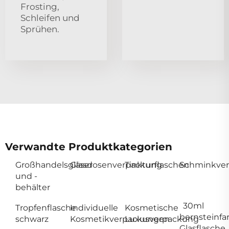
Frosting,
Schleifen und
Sprühen.
Verwandte Produktkategorien
Großhandelsgläser
Glasdosenverpackung
Tinkturflaschen
Schminkve
und -
behälter
30ml
Tropfenflasche
Individuelle
Kosmetische
bernsteinfa
schwarz
Kosmetikverpackungen
Luxusverpackung
Glasflasche