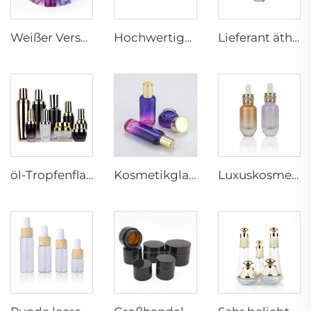
Weißer Verschluss Ätherisches Öl Verpackungsflaschen 30ml Bunte Glas-Tropfenflasche Kosmetische Glasflaschen Lieferant
Hochwertige Glasflasche für Kosmetik bunte Essentialöl-Tropfenflasche geschliffene Essentialölflasche Glas Tropfen
Lieferant ätherisches Öl Quadrat Serum Glas Pipettenflasche Kosmetik Behälter für Lotion/Toner/Kosmetikpflege 15ml 30ml 50ml
öl-Tropfenflasche mit goldenem Tropfer, matt-schwarze Kosmetikflasche Verpackung Hautpflegeverpackung komplettes Set Luxus
Kosmetikglasflaschen Set Toner- Lotion- Serumflasche Cremekännchen Hautpflegekosmetikflaschen Verpackungsbehälter
Luxuskosmetikverpackung 1oz 30ml Glasserum Öltröpfchenflasche