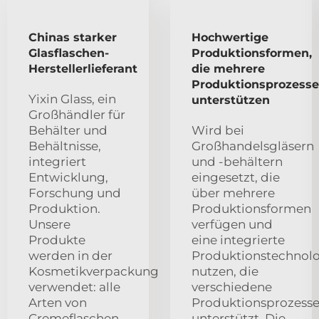
Chinas starker
Hochwertige
Glasflaschen-
Produktionsformen,
Herstellerlieferant
die mehrere
Produktionsprozesse
Yixin Glass, ein
unterstützen
Großhändler für
Behälter und
Wird bei
Behältnisse,
Großhandelsgläsern
integriert
und -behältern
Entwicklung,
eingesetzt, die
Forschung und
über mehrere
Produktion.
Produktionsformen
Unsere
verfügen und
Produkte
eine integrierte
werden in der
Produktionstechnol
Kosmetikverpackung
nutzen, die
verwendet: alle
verschiedene
Arten von
Produktionsprozess
Cremeflaschen,
unterstützt. Die