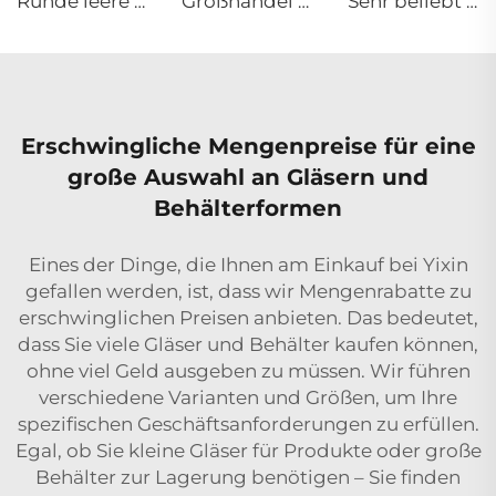
Runde leere Kindersicher-Tropfflasche aus Glas, Serumflasche Lieferant CBD Hautpflege-Glasflasche mit Bambus-Holzoptik Tropfer
Großhandel Ambra leere runde Cremeglasdose mit Schraubdeckel 10g 15g 20g 30g 50g
Sehr beliebt 120ml 40ml 50g 30g Kosmetik-Verpackungsset luxuriöse leere Hautpflege-Glasflaschen mit Frosteffekt und Dose
Erschwingliche Mengenpreise für eine
große Auswahl an Gläsern und
Behälterformen
Eines der Dinge, die Ihnen am Einkauf bei Yixin
gefallen werden, ist, dass wir Mengenrabatte zu
erschwinglichen Preisen anbieten. Das bedeutet,
dass Sie viele Gläser und Behälter kaufen können,
ohne viel Geld ausgeben zu müssen. Wir führen
verschiedene Varianten und Größen, um Ihre
spezifischen Geschäftsanforderungen zu erfüllen.
Egal, ob Sie kleine Gläser für Produkte oder große
Behälter zur Lagerung benötigen – Sie finden