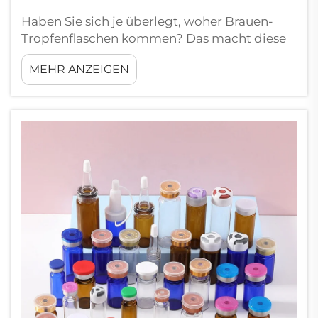
Haben Sie sich je überlegt, woher Brauen-
Tropfenflaschen kommen? Das macht diese
Flaschen wild interessant. In Kolumbien
MEHR ANZEIGEN
kommen einige der besten Flaschenmacher,
um diese tropischen Weinfässer herzustellen.
In diesem Beitrag decke ich die drei besten
Firmen in Kolumbien ab...