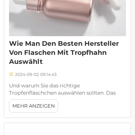
Wie Man Den Besten Hersteller
Von Flaschen Mit Tropfhahn
Auswählt
2024-09-02 09:14:43
Und warum Sie das richtige
Tropfenfläschchen auswählen sollten. Das
Finden einer sicheren, aber hochwertigen
MEHR ANZEIGEN
Tropfenflaschen-Lieferanten für Ihre
Produktkategorie kann ziemlich
herausfordernd sein. Vorteile bei der Auswahl
eines führenden Herstellers von