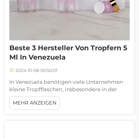
Beste 3 Hersteller Von Tropfern 5
Ml In Venezuela
2024-10-08 00:50:01
In Venezuela benötigen viele Unternehmen
kleine Tropfflaschen, insbesondere in der
Größe von 5 ml. Diese kleinen Flaschen
MEHR ANZEIGEN
werden für verschiedene Flüssigkeiten wie
Öle oder Medikamente verwendet. Für
Unternehmen, die qualitativ hochwertige
Produkte wünschen, ist es sehr wichtig, einen
zuverlässigen Hersteller für solche