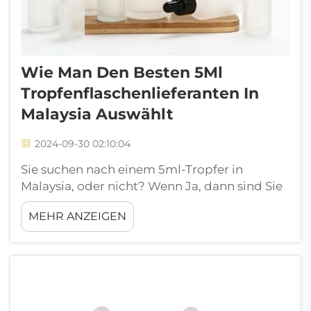
Wie Man Den Besten 5Ml
Tropfenflaschenlieferanten In
Malaysia Auswählt
2024-09-30 02:10:04
Sie suchen nach einem 5ml-Tropfer in
Malaysia, oder nicht? Wenn Ja, dann sind Sie
im richtigen Artikel. Es gibt Hunderte von
MEHR ANZEIGEN
Geräten da draußen, und mit so vielen
Auswahlmöglichkeiten kann es ein wirklich
verwirrender Prozess sein. Aber mach dir
keine Sorgen. Mit diesem Prozess können wir
...