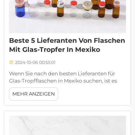
Beste 5 Lieferanten Von Flaschen
Mit Glas-Tropfer In Mexiko
2024-10-06 00:55:01
Wenn Sie nach den besten Lieferanten für
Glas-Tropfflaschen in Mexiko suchen, ist es
hilfreich, genau zu wissen, was Sie benötigen.
MEHR ANZEIGEN
Glas-Tropfflaschen sind für zahlreiche
Produkte – etwa ätherische Öle oder
bestimmte Medikamente – von großer
Bedeutung. Sie ermöglichen eine präzise
Dosierung und ein kontrolliertes Ausgießen
von Flüssigkeiten.