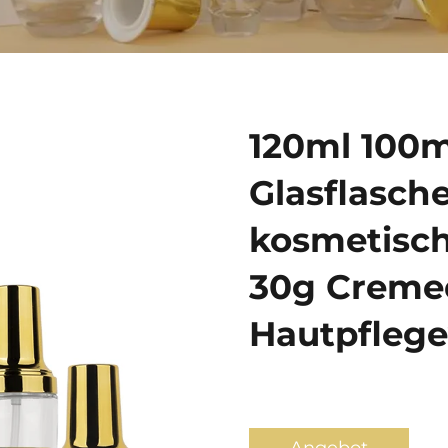
120ml 100m
Glasflasch
kosmetisc
30g Creme
Hautpfleg