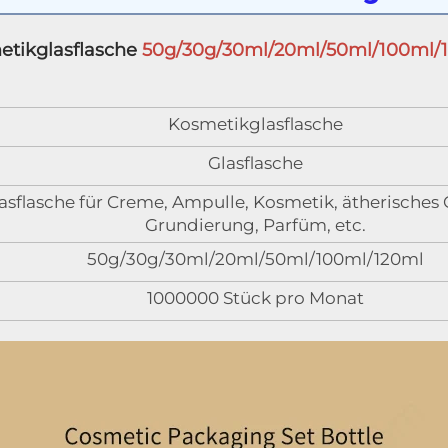
tikglasflasche 
50g/30g/30ml/20ml/50ml/100ml/1
Kosmetikglasflasche
Glasflasche
asflasche für Creme, Ampulle, Kosmetik, ätherisches 
Grundierung, Parfüm, etc.
50g/30g/30ml/20ml/50ml/100ml/120ml
1000000 Stück pro Monat