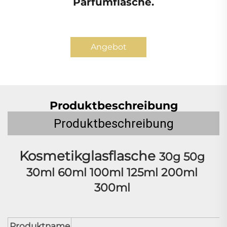
Parfümflasche.
Angebot
anfordern
Produktbeschreibung
Produktbeschreibung
Kosmetikglasflasche 
30g 50g 
30ml 60ml 100ml 125ml 200ml 
300ml 
Produktname
K