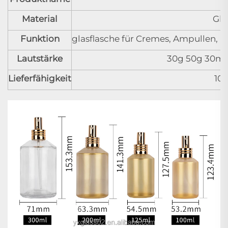
Material
Gla
Funktion
glasflasche für Cremes, Ampullen, K
Lautstärke
30g 50g 30ml
Lieferfähigkeit
10