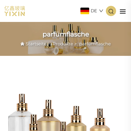
DE
parfümflasche
Startseite
>
Produkte
>
parfümflasche