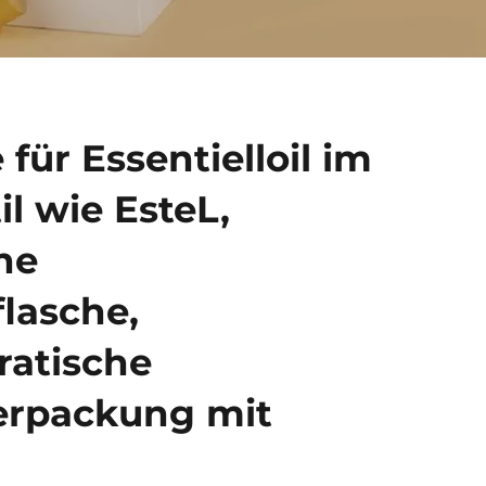
 für Essentielloil im
il wie EsteL,
he
lasche,
ratische
erpackung mit