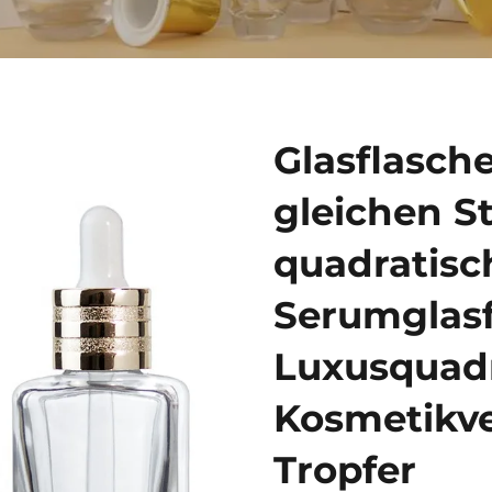
Glasflasche
gleichen St
quadratisc
Serumglasf
Luxusquad
Kosmetikv
Tropfer