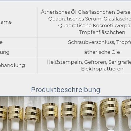
Ätherisches Öl Glasfläschchen Dersel
Quadratisches Serum-Glasfläsch
name
Quadratische Kosmetikverp
Tropfenfläschchen
e
Schraubverschluss, Tropf
ung
ätherische Öle
Heißstempeln, Gefroren, Serigrafi
ehandlung
Elektroplattieren
Produktbeschreibung