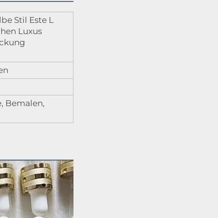
be Stil Este L
chen Luxus
ackung
en
e, Bemalen,