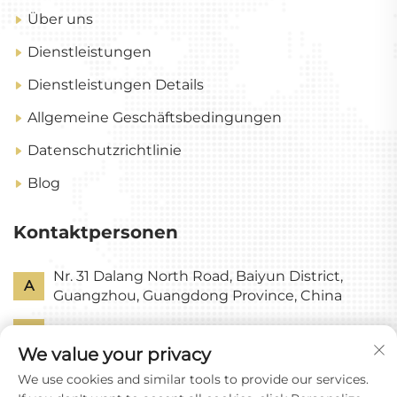
Über uns
Dienstleistungen
Dienstleistungen Details
Allgemeine Geschäftsbedingungen
Datenschutzrichtlinie
Blog
Kontaktpersonen
Nr. 31 Dalang North Road, Baiyun District,
A
Guangzhou, Guangdong Province, China
P
+86-18318578378
We value your privacy
E
[email protected]
We use cookies and similar tools to provide our services.