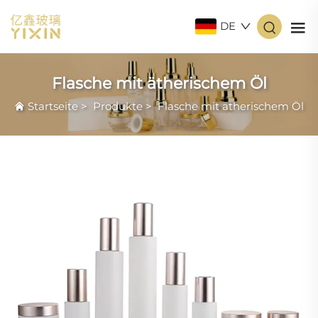
DE
Flasche mit ätherischem Öl
Startseite
>
Produkte
>
Flasche mit ätherischem Öl