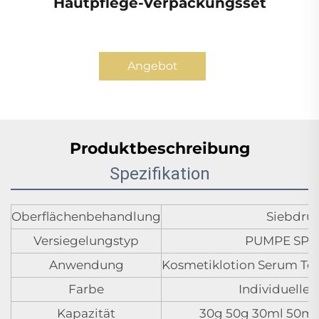
Hautpflege-Verpackungsset
Angebot
anfordern
Produktbeschreibung
Spezifikation
Oberflächenbehandlung
Siebdru
Versiegelungstyp
PUMPE SPR
Anwendung
Kosmetiklotion Serum To
Farbe
Individuelle 
Kapazität
30g 50g 30ml 50ml