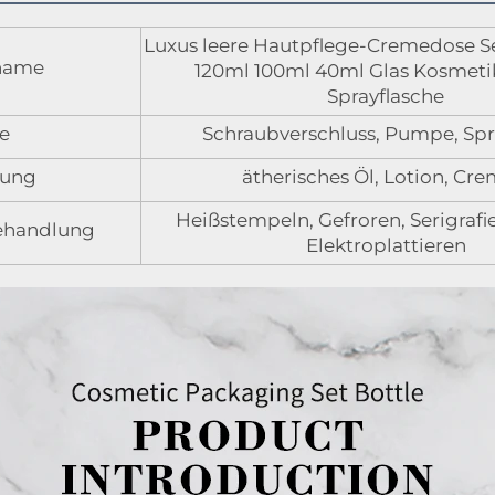
Luxus leere Hautpflege-Cremedose S
name
120ml 100ml 40ml Glas Kosmet
Sprayflasche
e
Schraubverschluss, Pumpe, Sp
ung
ätherisches Öl, Lotion, Crem
Heißstempeln, Gefroren, Serigrafi
ehandlung
Elektroplattieren