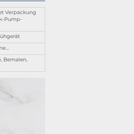
et Verpackung
ik-Pump-
rühgerät
e...
e, Bemalen,