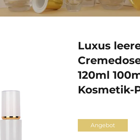
Luxus leer
Cremedose
120ml 100m
Kosmetik-
Angebot
anfordern