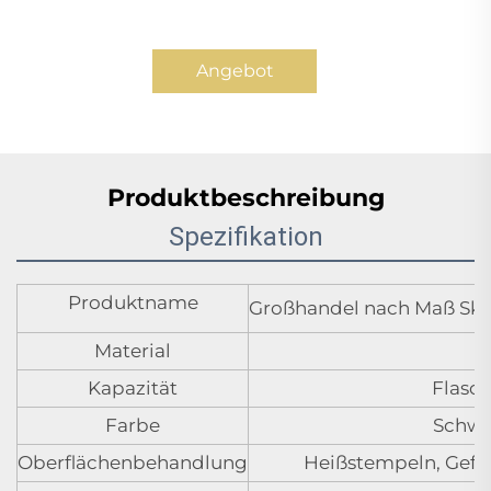
Angebot
anfordern
Produktbeschreibung
Spezifikation
Produktname
Großhandel nach Maß Ski
Material
Kapazität
Flasch
Farbe
Schwa
Oberflächenbehandlung
Heißstempeln, Gefror