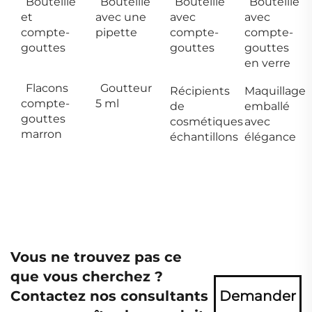
Bouteille
Bouteille
Bouteille
Bouteille
et
avec une
avec
avec
compte-
pipette
compte-
compte-
gouttes
gouttes
gouttes
en verre
Flacons
Goutteur
Récipients
Maquillage
compte-
5 ml
de
emballé
gouttes
cosmétiques
avec
marron
échantillons
élégance
Vous ne trouvez pas ce
que vous cherchez ?
Contactez nos consultants
Demander