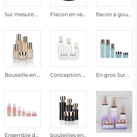
Sur mesure 5ml 15ml 20ml 30ml 50ml 100ml Contenants pour crèmes de soin cosmétiques vides Flacons en verre matifiés
Flacon en verre vide en forme de boule 30g 50g Pot ambre cosmétique emballage conteneur Crème pour le corps visage yeux Marquage thermique Impression en écran
flacon à gouttes d'huile avec goutte-à-goutte doré flacon cosmétique en verre mat noir emballage pour soin de la peau ensemble complet de luxe
Bouteille en verre pour soins de la peau 40\/60\/100\/120ml Bouteille de lotion en verre dégradé à pompe vide rechargeable set d'emballage cosmétique
Conception Unique Personnalisée Ensemble de Soins de la Peau Luxueux en Verre Transparent Bouteille Vide Emballage de Bouteilles Cosmétiques
En gros Sur mesure Pots de crème pour soins de la peau en verre et emballages cosmétiques
Ensemble de Bouteilles de Verre Rose Vide de Luxe 30ml 40ml 100ml 120ml Lot de Bouteilles de Sérums et Lotion en Verre Pots à Crème Faciale
bouteilles en verre cosmétiques 50g 40ml 100ml 120ml en gros flacons pour soins de la peau bocaux cosmétiques en verre emballage cosmétique de luxe bouteilles de parfum