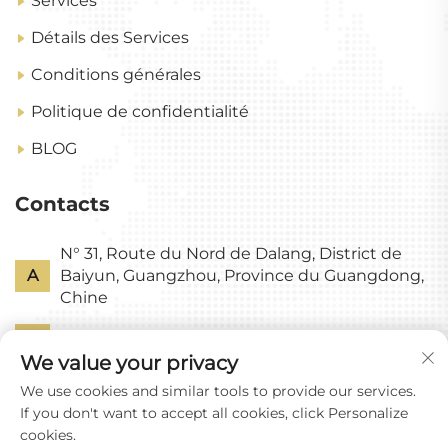
Services
Détails des Services
Conditions générales
Politique de confidentialité
BLOG
Contacts
N° 31, Route du Nord de Dalang, District de
A
Baiyun, Guangzhou, Province du Guangdong,
Chine
P
+86-18318578378
We value your privacy
E
[email protected]
We use cookies and similar tools to provide our services.
If you don't want to accept all cookies, click Personalize
cookies.