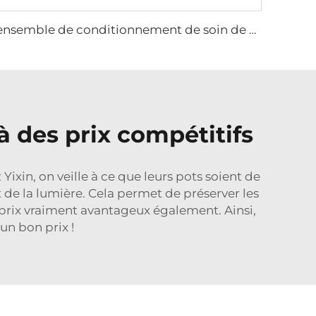
ensemble de conditionnement de soin de 50ml haut de gamme à fond épais rose cylindrique bouteille en verre pompe cosmétique pot de crème pour le visage
 des prix compétitifs
in, on veille à ce que leurs pots soient de
t de la lumière. Cela permet de préserver les
s prix vraiment avantageux également. Ainsi,
un bon prix !