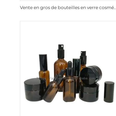
Vente en gros de bouteilles en verre cosmétiques ambre de 5ml à 200ml pour parfums e