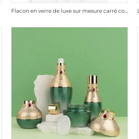
Flacon en verre de luxe sur mesure carré cosmétique transparent 15ml 30ml 50ml 100ml visage cheveux sérum huile essentielle