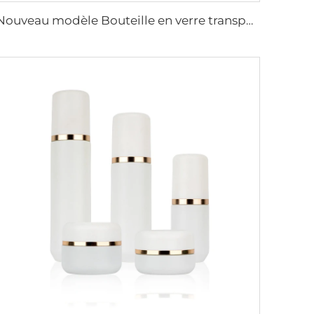
Nouveau modèle Bouteille en verre transparente de 30 ml avec compte-gouttes, logo personnalisé, épaisse bouteille cosmétique en verre, corps en plastique pour huiles essentielles