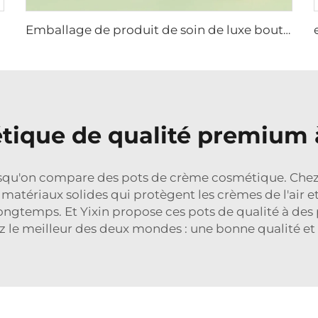
Emballage de produit de soin de luxe bouteille en verre design ovale spécial avec couverture d'épaule UV dorée
ique de qualité premium à
qu'on compare des pots de crème cosmétique. Chez Yix
e matériaux solides qui protègent les crèmes de l'air e
 longtemps. Et Yixin propose ces pots de qualité à de
 le meilleur des deux mondes : une bonne qualité et 