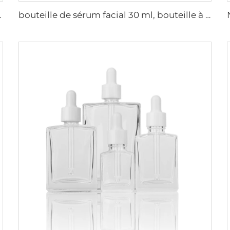
t huiles essentielles
bouteille de sérum facial 30 ml, bouteille à huiles essentielles avec compte-gouttes, bouteille en verre de 30 ml avec compte-gouttes, bouteille en verre avec pipette, flacons cosmétiques