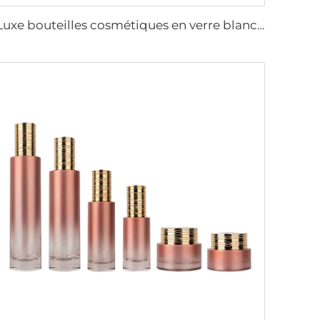
Luxe bouteilles cosmétiques en verre blanc mat 30g 50g pot en verre 40ml 100ml 120ml flacon de lotion tonique set d'emballage pour la peau