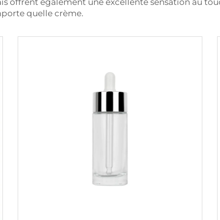
is offrent également une excellente sensation au touc
mporte quelle crème.