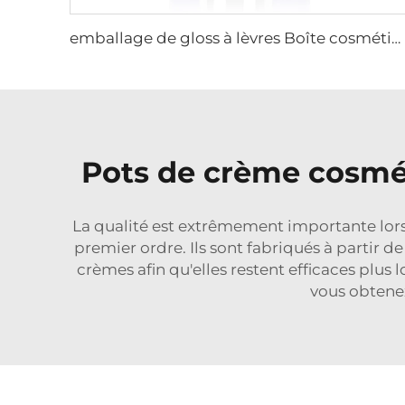
emballage de gloss à lèvres Boîte cosmétique 50g 40ml 110ml Autres soins de la peau Emballage en verre Écologique Cadeau de Nouvel An et Noël Bouteille en verre
Pots de crème cosmét
La qualité est extrêmement importante lors
premier ordre. Ils sont fabriqués à partir d
crèmes afin qu'elles restent efficaces plus
vous obtenez