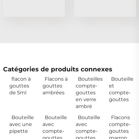
Catégories de produits connexes
flacon à
Flacons à
Bouteilles
Bouteille
gouttes
gouttes
compte-
et
de 5ml
ambrées
gouttes
compte-
en verre
gouttes
ambré
Bouteille
Bouteille
Bouteille
Flacons
avec une
avec
avec
compte-
pipette
compte-
compte-
gouttes
gouttes
gouttes
marron