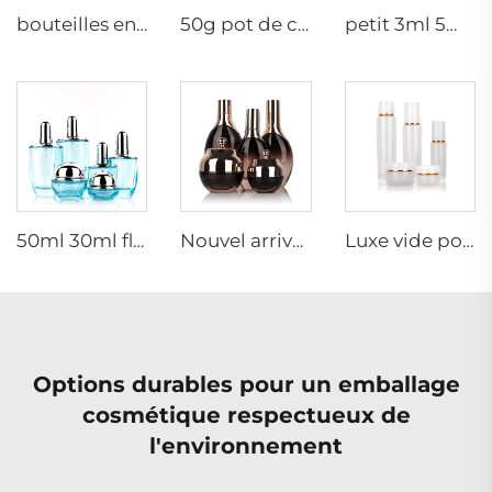
bouteilles en verre cosmétiques 5g 30g 50g 40ml 100ml 120ml pot en verre avec couvercle fournisseurs de bouteilles en verre pour crème cosmétique et pots
50g pot de crème mat 15ml 30ml bouteille d'huile violette en verre avec compte-gouttes 100ml 50ml bouteille pulvérisatrice en verre givré
petit 3ml 5ml 10ml flacon en verre à sérum vide bouteilles à usage médical avec bouchon en caoutchouc
50ml 30ml flacon de verre bleu clair de luxe pour lotion visage cosmétique crème emballage avec pompe
Nouvel arrivage, bouteille d'huile essentielle ovale en verre givré, emballage de sérum pour le visage en huile, bouteille pulvérisatrice, pot à crème, ensemble en verre
Luxe vide pot de crème pour soins de la peau ensemble d'emballage 120ml 100ml 40ml bouteille pulvérisatrice cosmétique en verre
Options durables pour un emballage
cosmétique respectueux de
l'environnement