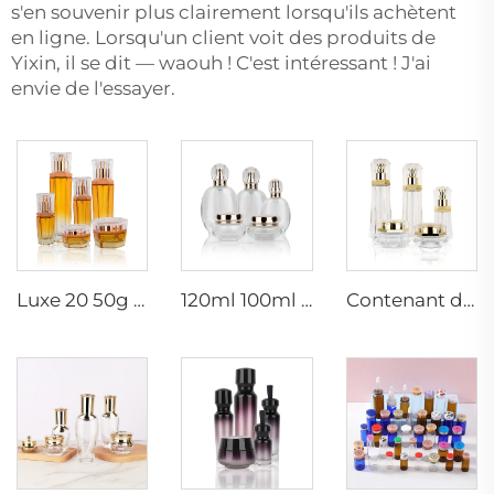
s'en souvenir plus clairement lorsqu'ils achètent
en ligne. Lorsqu'un client voit des produits de
Yixin, il se dit — waouh ! C'est intéressant ! J'ai
envie de l'essayer.
Luxe 20 50g 20 40 90 110 ml bouteille cosmétique en verre vide pulvérisateur hexagonal pour lotion et crème de soin avec pompe
120ml 100ml 40ml ovale transparent personnalisé vide luxe cosmétique pot de crème pour le visage ensembles de bouteilles de soins de la peau emballage
Contenant de soin de luxe 120ml 100ml 40ml 50g 20g bouteille tonique vide givrée bouteille en verre clair avec pompe