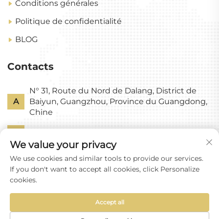
Conditions générales
Politique de confidentialité
BLOG
Contacts
N° 31, Route du Nord de Dalang, District de
A
Baiyun, Guangzhou, Province du Guangdong,
Chine
P
+86-18318578378
We value your privacy
E
[email protected]
We use cookies and similar tools to provide our services.
If you don't want to accept all cookies, click Personalize
cookies.
Accept all
Droits d'auteur © Guangzhou Yixin Glass Co., Ltd