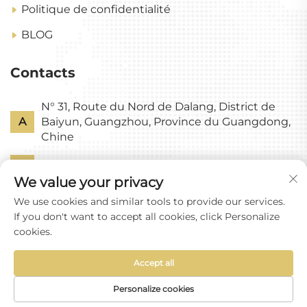
Politique de confidentialité
BLOG
Contacts
N° 31, Route du Nord de Dalang, District de
A
Baiyun, Guangzhou, Province du Guangdong,
Chine
P
+86-18318578378
We value your privacy
E
[email protected]
We use cookies and similar tools to provide our services.
If you don't want to accept all cookies, click Personalize
cookies.
Accept all
Droits d'auteur © Guangzhou Yixin Glass Co., Ltd
Tous droits réservés
Personalize cookies