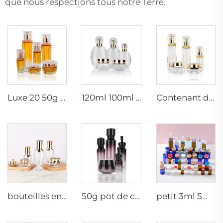
que nous respections tous notre Terre.
Luxe 20 50g 20 40 90 110 ml bouteille cosmétique en verre vide pulvérisateur hexagonal pour lotion et crème de soin avec pompe
120ml 100ml 40ml ovale transparent personnalisé vide luxe cosmétique pot de crème pour le visage ensembles de bouteilles de soins de la peau emballage
Contenant de soin de luxe 120ml 100ml 40ml 50g 20g bouteille tonique vide givrée bouteille en verre clair avec pompe
bouteilles en verre cosmétiques 5g 30g 50g 40ml 100ml 120ml pot en verre avec couvercle fournisseurs de bouteilles en verre pour crème cosmétique et pots
50g pot de crème mat 15ml 30ml bouteille d'huile violette en verre avec compte-gouttes 100ml 50ml bouteille pulvérisatrice en verre givré
petit 3ml 5ml 10ml flacon en verre à sérum vide bouteilles à usage médical avec bouchon en caoutchouc