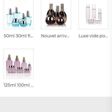
50ml 30ml flacon de verre bleu clair de luxe pour lotion visage cosmétique crème emballage avec pompe
Nouvel arrivage, bouteille d'huile essentielle ovale en verre givré, emballage de sérum pour le visage en huile, bouteille pulvérisatrice, pot à crème, ensemble en verre
Luxe vide pot de crème pour soins de la peau ensemble d'emballage 120ml 100ml 40ml bouteille pulvérisatrice cosmétique en verre
125ml 100ml 60ml 15ml 100g 50g 30g kit de soins de la peau en verre pompe cosmétique pulvérisateur sérum tonique flacon