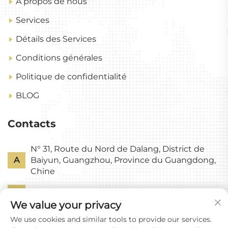
À propos de nous
Services
Détails des Services
Conditions générales
Politique de confidentialité
BLOG
Contacts
N° 31, Route du Nord de Dalang, District de
A
Baiyun, Guangzhou, Province du Guangdong,
Chine
P
+86-18318578378
We value your privacy
E
[email protected]
We use cookies and similar tools to provide our services.