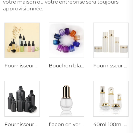
votre maison ou votre entreprise sera toujours
approvisionnée.
Fournisseur de bouteilles en verre colorées sur mesure pour huiles essentielles, petite capacité, emballage à compte-gouttes conteneur
Bouchon blanc pour bouteilles en verre d'huiles essentielles de 30ml, flacon en verre coloré à compte-gouttes, fournisseur de bouteilles cosmétiques
Fournisseur de packaging cosmétique en verre de luxe sur mesure pour tonique, lotion, sérum, crème
Fournisseur de bouteilles cosmétiques pour cuticules, cheveux, huiles essentielles/sérums, noires givrées avec bouchon en bambou 5 ML 10 ML 15 ML 30 ML 100 ML 120 ML
flacon en verre à gouttes rond transparent de 30 ml avec fond épais pour huile essentielle
40ml 100ml 120ml Luxueux ensemble de conditionnement cosmétique vide transparent en verre bouteilles de lotion sérum en verre set pots de crème pour le visage