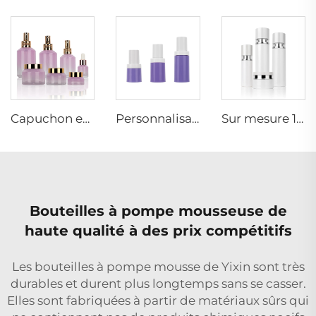
Capuchon en aluminium doré Ensemble de sept pièces mat / rose pâle pot de crème bouteille en verre emballage de soin de la peau support personnalisé
Personnalisable Luxe Vide Flacon Plastique Mousse Lotion à Pompe 15 30 50ml Cosmétiques Soins de la Peau Bouteille Airless Avec Lotion à Pompe
Sur mesure 120ml 100ml 40ml bouteille en verre cosmétique vide blanche de luxe avec pompe à lotion pour soins de la peau
Bouteilles à pompe mousseuse de
haute qualité à des prix compétitifs
Les bouteilles à pompe mousse de Yixin sont très
durables et durent plus longtemps sans se casser.
Elles sont fabriquées à partir de matériaux sûrs qui