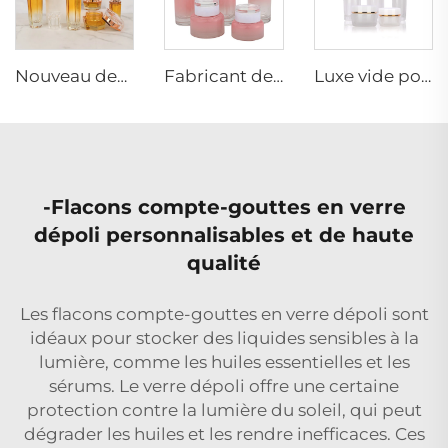
Nouveau design Ensemble de bouteilles en verre cosmétique Hexagone pour l'emballage de soins cosmétiques personnalisé
Fabricant de conteneurs en verre cosmétiques pour soins de la peau LLNEGE même style famille ensemble de bouteilles en verre cosmétiques
Luxe vide pot de crème pour soins de la peau ensemble d'emballage 120ml 100ml 40ml bouteille pulvérisatrice cosmétique en verre
-Flacons compte-gouttes en verre
dépoli personnalisables et de haute
qualité
Les flacons compte-gouttes en verre dépoli sont
idéaux pour stocker des liquides sensibles à la
lumière, comme les huiles essentielles et les
sérums. Le verre dépoli offre une certaine
protection contre la lumière du soleil, qui peut
dégrader les huiles et les rendre inefficaces. Ces