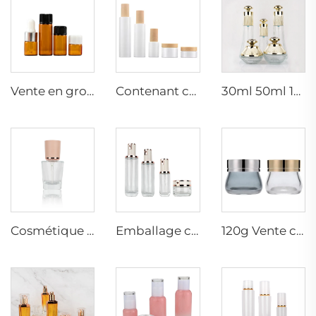
Vente en gros Flacon d'huile essentielleambre échantillon de parfum bouteilles petite capacité emballage en verre compte-gouttes conteneur
Contenant cylindrique usine 30g 50g 30ml 100ml 120ml bouchon bambou emballage cosmétique pour soins de la peau en verre
30ml 50ml 120ml bouteille en verre de luxe, conteneur en verre cosmétique transparent, bouteille en verre pulvérisateur, ensemble de bouteilles en verre, bouteilles cosmétiques
Cosmétique personnalisé 30ml bouteilles en verre rondes pour fondation/sérum vides emballage de maquillage soin personnel
Emballage cosmétique vide, bouteille tonique visage, flacon sérum, conteneur de lotion, bouteilles et pots d'emballage pour soins de la peau
120g Vente chaude pot en forme d'œuf pour crème corporelle, conteneur de gommage pour le corps, emballage cosmétique en verre, pot pour masque facial