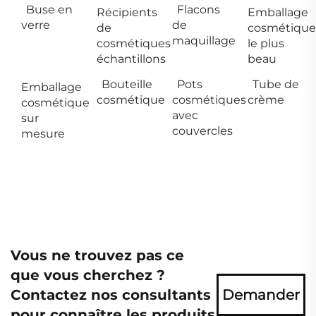
Buse en
Flacons
Récipients
Emballage
verre
de
de
cosmétique
maquillage
cosmétiques
le plus
échantillons
beau
Bouteille
Pots
Tube de
Emballage
cosmétique
cosmétiques
crème
cosmétique
avec
sur
couvercles
mesure
Vous ne trouvez pas ce
que vous cherchez ?
Contactez nos consultants
Demander
pour connaître les produits