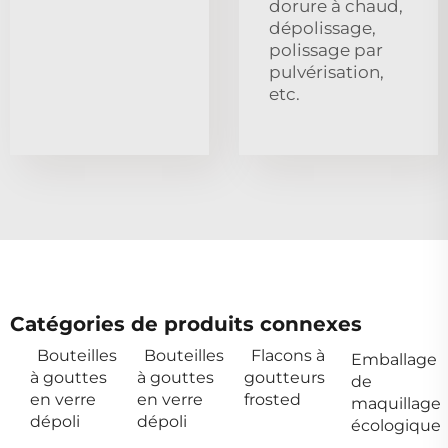
dorure à chaud,
dépolissage,
polissage par
pulvérisation,
etc.
Catégories de produits connexes
Bouteilles
Bouteilles
Flacons à
Emballage
à gouttes
à gouttes
goutteurs
de
en verre
en verre
frosted
maquillage
dépoli
dépoli
écologique