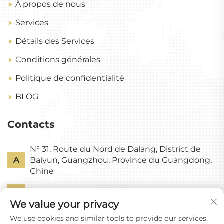
À propos de nous
Services
Détails des Services
Conditions générales
Politique de confidentialité
BLOG
Contacts
N° 31, Route du Nord de Dalang, District de
A
Baiyun, Guangzhou, Province du Guangdong,
Chine
P
+86-18318578378
We value your privacy
E
[email protected]
We use cookies and similar tools to provide our services.