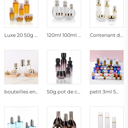
Luxe 20 50g 20 40 90 110 ml bouteille cosmétique en verre vide pulvérisateur hexagonal pour lotion et crème de soin avec pompe
120ml 100ml 40ml ovale transparent personnalisé vide luxe cosmétique pot de crème pour le visage ensembles de bouteilles de soins de la peau emballage
Contenant de soin de luxe 120ml 100ml 40ml 50g 20g bouteille tonique vide givrée bouteille en verre clair avec pompe
bouteilles en verre cosmétiques 5g 30g 50g 40ml 100ml 120ml pot en verre avec couvercle fournisseurs de bouteilles en verre pour crème cosmétique et pots
50g pot de crème mat 15ml 30ml bouteille d'huile violette en verre avec compte-gouttes 100ml 50ml bouteille pulvérisatrice en verre givré
petit 3ml 5ml 10ml flacon en verre à sérum vide bouteilles à usage médical avec bouchon en caoutchouc