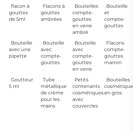
flacon à
Flacons à
Bouteilles
Bouteille
gouttes
gouttes
compte-
et
de 5ml
ambrées
gouttes
compte-
en verre
gouttes
ambré
Bouteille
Bouteille
Bouteille
Flacons
avec une
avec
avec
compte-
pipette
compte-
compte-
gouttes
gouttes
gouttes
marron
en verre
Goutteur
Tube
Petits
Bouteilles
5 ml
métallique
contenants
cosmétique
de crème
cosmétiques
en gros
pour les
avec
mains
couvercles