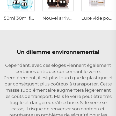
50ml 30ml flacon de verre bleu clair de luxe pour lotion visage cosmétique crème emballage avec pompe
Nouvel arrivage, bouteille d'huile essentielle ovale en verre givré, emballage de sérum pour le visage en huile, bouteille pulvérisatrice, pot à crème, ensemble en verre
Luxe vide pot de crème pour soins de la peau ensemble d'emballage 120ml 100ml 40ml bouteille pulvérisatrice cosmétique en verre
Un dilemme environnemental
Cependant, avec ces éloges viennent également
certaines critiques concernant le verre.
Premièrement, il est plus lourd que le plastique et
par conséquent plus coûteux à transporter. Cette
masse supplémentaire augmentera légèrement
les coûts de transport. Mais le verre peut être très
fragile et dangereux s'il se brise. Si le verre se
casse, il risque de renverser son contenu et
représente un problème de sécurité pour les