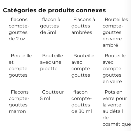
Catégories de produits connexes
flacons
flacon à
Flacons à
Bouteilles
compte-
gouttes
gouttes
compte-
gouttes
de 5ml
ambrées
gouttes
de 2 oz
en verre
ambré
Bouteille
Bouteille
Bouteille
Bouteille
et
avec une
avec
avec
compte-
pipette
compte-
compte-
gouttes
gouttes
gouttes
en verre
Flacons
Goutteur
flacon
Pots en
compte-
5 ml
compte-
verre pour
gouttes
gouttes
la vente
marron
de 30 ml
au détail
de
cosmétique