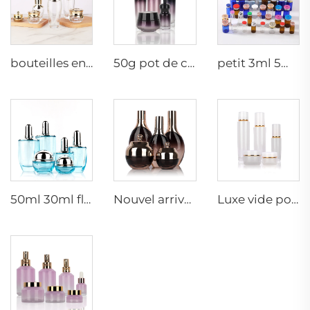
bouteilles en verre cosmétiques 5g 30g 50g 40ml 100ml 120ml pot en verre avec couvercle fournisseurs de bouteilles en verre pour crème cosmétique et pots
50g pot de crème mat 15ml 30ml bouteille d'huile violette en verre avec compte-gouttes 100ml 50ml bouteille pulvérisatrice en verre givré
petit 3ml 5ml 10ml flacon en verre à sérum vide bouteilles à usage médical avec bouchon en caoutchouc
50ml 30ml flacon de verre bleu clair de luxe pour lotion visage cosmétique crème emballage avec pompe
Nouvel arrivage, bouteille d'huile essentielle ovale en verre givré, emballage de sérum pour le visage en huile, bouteille pulvérisatrice, pot à crème, ensemble en verre
Luxe vide pot de crème pour soins de la peau ensemble d'emballage 120ml 100ml 40ml bouteille pulvérisatrice cosmétique en verre