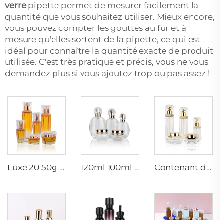
verre
pipette permet de mesurer facilement la
quantité que vous souhaitez utiliser. Mieux encore,
vous pouvez compter les gouttes au fur et à
mesure qu'elles sortent de la pipette, ce qui est
idéal pour connaître la quantité exacte de produit
utilisée. C'est très pratique et précis, vous ne vous
demandez plus si vous ajoutez trop ou pas assez !
Luxe 20 50g 20 40 90 110 ml bouteille cosmétique en verre vide pulvérisateur hexagonal pour lotion et crème de soin avec pompe
120ml 100ml 40ml ovale transparent personnalisé vide luxe cosmétique pot de crème pour le visage ensembles de bouteilles de soins de la peau emballage
Contenant de soin de luxe 120ml 100ml 40ml 50g 20g bouteille tonique vide givrée bouteille en verre clair avec pompe