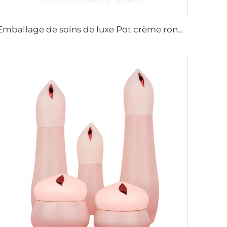
Emballage de soins de luxe Pot crème rond Cosmétique Verre Pompe Lotion Bouteille de soins