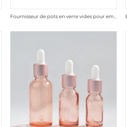
Fournisseur de pots en verre vides pour emballage de crème. Ensemble de bouteilles de soins avec pulvérisateur cosmétique 30g/50g/40ml/100ml/120ml