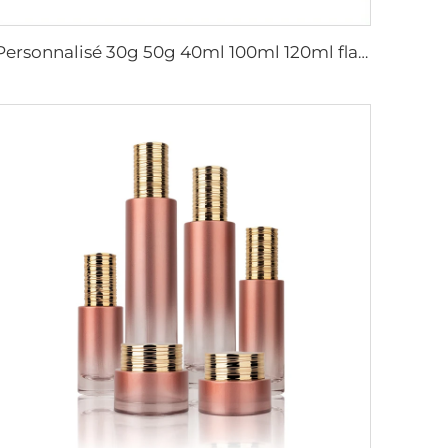
Personnalisé 30g 50g 40ml 100ml 120ml flacon en verre d'emballage cosmétique en sérum en verre fournisseur de vente chaude ensemble cosmétique de luxe