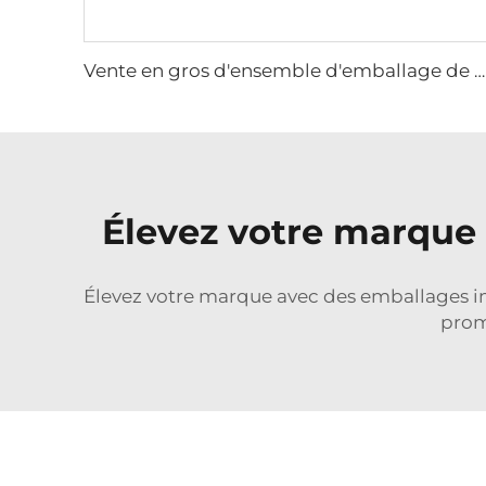
Vente en gros d'ensemble d'emballage de soins de peau rose de luxe bouteille en verre vide avec pompe et pot pour crème cosmétique avec pompe en plastique
Élevez votre marque
Élevez votre marque avec des emballages im
prom