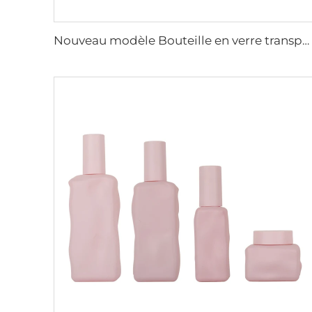
Nouveau modèle Bouteille en verre transparente de 30 ml avec compte-gouttes, logo personnalisé, épaisse bouteille cosmétique en verre, corps en plastique pour huiles essentielles