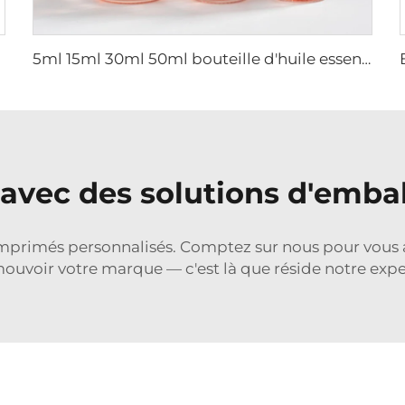
5ml 15ml 30ml 50ml bouteille d'huile essentielle or rose de luxe à gouttes bouteille cosmétique en verre emballage en verre
 avec des solutions d'emb
primés personnalisés. Comptez sur nous pour vous ai
ouvoir votre marque — c'est là que réside notre exper