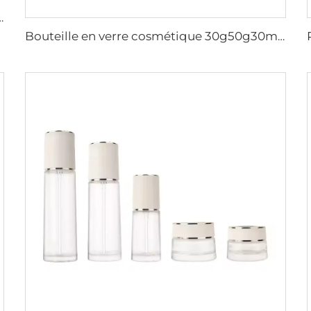
huile essentielle givré personnalisation emballage en verre
Bouteille en verre cosmétique 30g50g30ml40ml100ml120ml contenant en verre en vente chaude ensemble cosmétique emballage de soins pour la peau