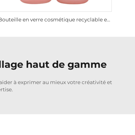
Bouteille en verre cosmétique recyclable ensemble forme irrégulière conception spéciale emballage cosmétique soin de la peau avec pulvérisateur spécial
allage haut de gamme
der à exprimer au mieux votre créativité et
tise.