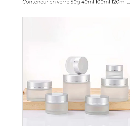
Conteneur en verre 50g 40ml 100ml 120ml ensemble de conditionnement cosmétique lotion tonique sérum pot à pompe soin de la peau conditionnement en verre