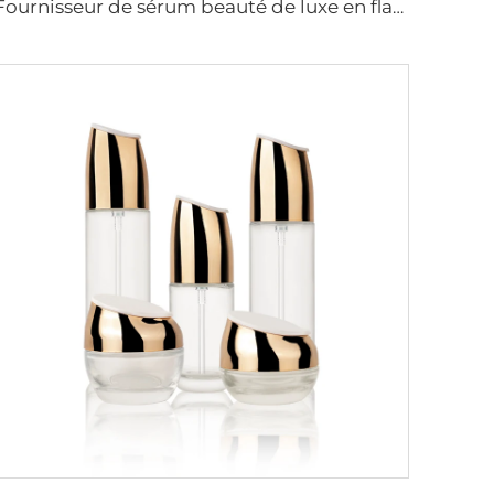
Fournisseur de sérum beauté de luxe en flacon pour la peau, emballage cosmétique quotidien avec pompe 50g40ml100ml120ml