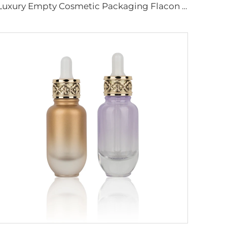
Luxury Empty Cosmetic Packaging Flacon en Verre Set 60ml 100ml 120ml Lotion Sérums Flacons en Verre Jars Crème Visage Set