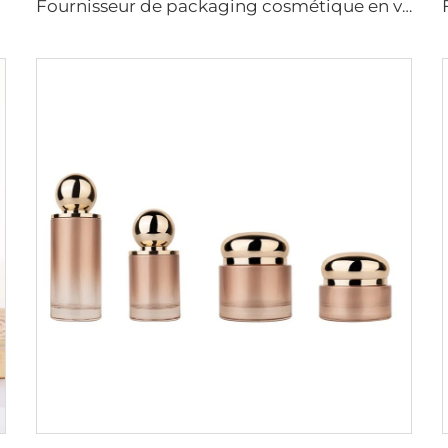
Fournisseur de packaging cosmétique en verre de luxe sur mesure pour tonique, lotion, sérum, crème