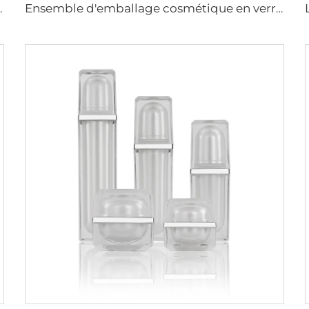
crème pour le visage. Bouteilles en verre
Ensemble d'emballage cosmétique en verre épais de luxe en vrac pour soins de la peau conteneurs de crème et de lotion