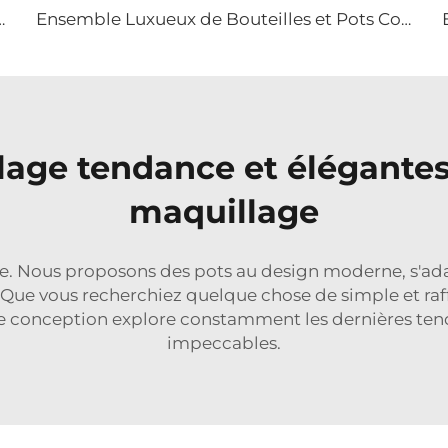
e emballage fantaisie en verre pour cosmétiques 30g 50g pot en verre
Ensemble Luxueux de Bouteilles et Pots Cosmétiques Carrés en Acrylique Emballage en Plastique Pompe à Spray pour Lotion Bouteille Cosmétique en Plastique Acrylique
age tendance et élégantes
maquillage
ire. Nous proposons des pots au design moderne, s'ada
s. Que vous recherchiez quelque chose de simple et raf
 de conception explore constamment les dernières tend
impeccables.