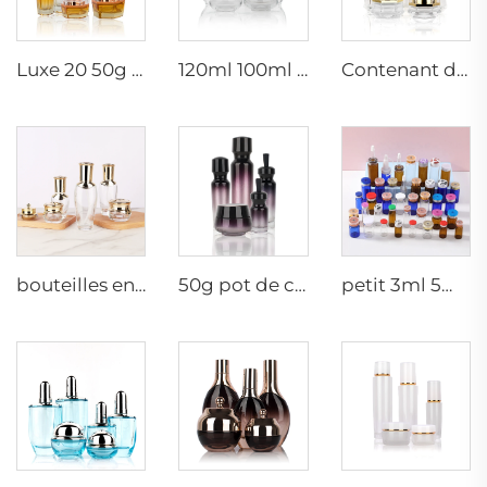
Luxe 20 50g 20 40 90 110 ml bouteille cosmétique en verre vide pulvérisateur hexagonal pour lotion et crème de soin avec pompe
120ml 100ml 40ml ovale transparent personnalisé vide luxe cosmétique pot de crème pour le visage ensembles de bouteilles de soins de la peau emballage
Contenant de soin de luxe 120ml 100ml 40ml 50g 20g bouteille tonique vide givrée bouteille en verre clair avec pompe
bouteilles en verre cosmétiques 5g 30g 50g 40ml 100ml 120ml pot en verre avec couvercle fournisseurs de bouteilles en verre pour crème cosmétique et pots
50g pot de crème mat 15ml 30ml bouteille d'huile violette en verre avec compte-gouttes 100ml 50ml bouteille pulvérisatrice en verre givré
petit 3ml 5ml 10ml flacon en verre à sérum vide bouteilles à usage médical avec bouchon en caoutchouc