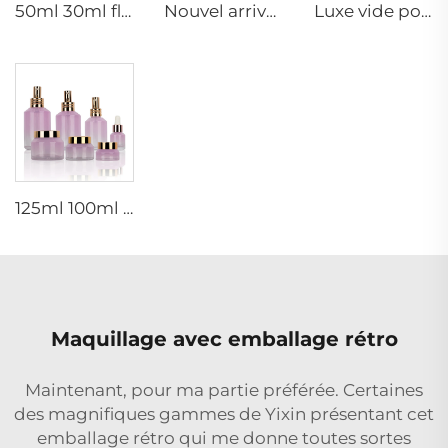
50ml 30ml flacon de verre bleu clair de luxe pour lotion visage cosmétique crème emballage avec pompe
Nouvel arrivage, bouteille d'huile essentielle ovale en verre givré, emballage de sérum pour le visage en huile, bouteille pulvérisatrice, pot à crème, ensemble en verre
Luxe vide pot de crème pour soins de la peau ensemble d'emballage 120ml 100ml 40ml bouteille pulvérisatrice cosmétique en verre
125ml 100ml 60ml 15ml 100g 50g 30g kit de soins de la peau en verre pompe cosmétique pulvérisateur sérum tonique flacon
Maquillage avec emballage rétro
Maintenant, pour ma partie préférée. Certaines
des magnifiques gammes de Yixin présentant cet
emballage rétro qui me donne toutes sortes