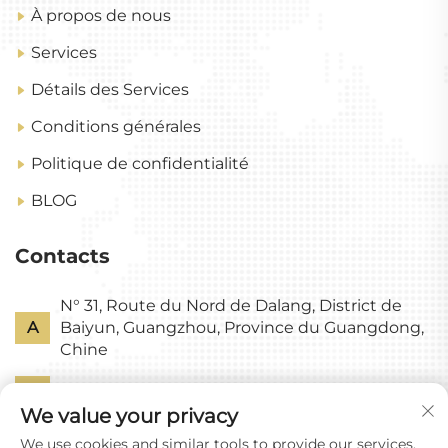
À propos de nous
Services
Détails des Services
Conditions générales
Politique de confidentialité
BLOG
Contacts
N° 31, Route du Nord de Dalang, District de
A
Baiyun, Guangzhou, Province du Guangdong,
Chine
P
+86-18318578378
We value your privacy
E
[email protected]
We use cookies and similar tools to provide our services.