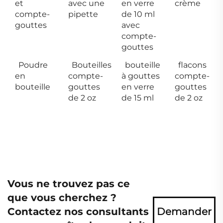
et
avec une
en verre
crème
compte-
pipette
de 10 ml
gouttes
avec
compte-
gouttes
Poudre
Bouteilles
bouteille
flacons
en
compte-
à gouttes
compte-
bouteille
gouttes
en verre
gouttes
de 2 oz
de 15 ml
de 2 oz
Vous ne trouvez pas ce
que vous cherchez ?
Contactez nos consultants
Demander