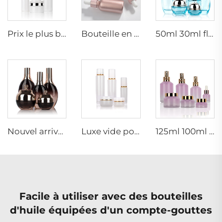
Prix le plus bas 20ml 30ml 60ml 80ml 100ml bouteille en verre d'emballage cosmétique de soins de peau de luxe colorée
Bouteille en verre d'huile essentielle rose or 10ml 15ml 30ml bouteille en verre de sérum Bouteille à pipette
50ml 30ml flacon de verre bleu clair de luxe pour lotion visage cosmétique crème emballage avec pompe
Nouvel arrivage, bouteille d'huile essentielle ovale en verre givré, emballage de sérum pour le visage en huile, bouteille pulvérisatrice, pot à crème, ensemble en verre
Luxe vide pot de crème pour soins de la peau ensemble d'emballage 120ml 100ml 40ml bouteille pulvérisatrice cosmétique en verre
125ml 100ml 60ml 15ml 100g 50g 30g kit de soins de la peau en verre pompe cosmétique pulvérisateur sérum tonique flacon
Facile à utiliser avec des bouteilles
d'huile équipées d'un compte-gouttes