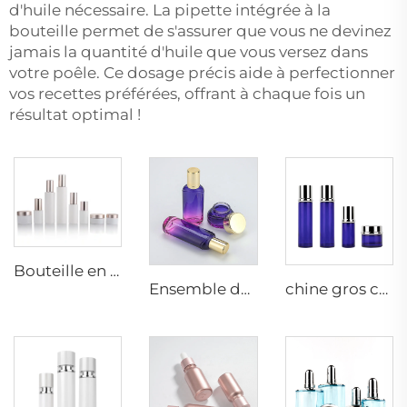
d'huile nécessaire. La pipette intégrée à la
bouteille permet de s'assurer que vous ne devinez
jamais la quantité d'huile que vous versez dans
votre poêle. Ce dosage précis aide à perfectionner
vos recettes préférées, offrant à chaque fois un
résultat optimal !
Bouteille en verre à goutteur pulvérisateur de 30g, 50g, 20ml, 30ml, 50ml, 100ml, 120ml conteneur pour lotion, tonique, crème, sérum cosmétique, ensemble d'emballage pour soins de la peau
Ensemble de bouteilles en verre cosmétique tonique lotion sérum pot crème soins de la peau emballage contenant
chine gros conditionnement cosmétique 50g 40ml 110ml Autres conditionnements en verre pour soins Nouvel An Noël bouteille en verre écologique