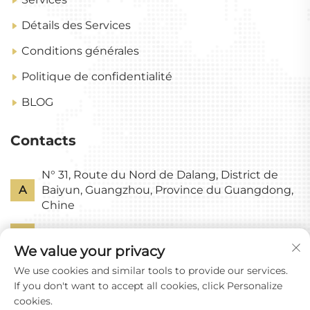
Détails des Services
Conditions générales
Politique de confidentialité
BLOG
Contacts
N° 31, Route du Nord de Dalang, District de
A
Baiyun, Guangzhou, Province du Guangdong,
Chine
P
+86-18318578378
We value your privacy
E
[email protected]
We use cookies and similar tools to provide our services.
If you don't want to accept all cookies, click Personalize
cookies.