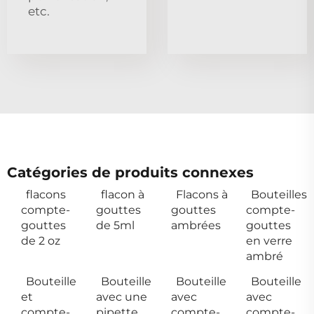
etc.
Catégories de produits connexes
flacons
flacon à
Flacons à
Bouteilles
compte-
gouttes
gouttes
compte-
gouttes
de 5ml
ambrées
gouttes
de 2 oz
en verre
ambré
Bouteille
Bouteille
Bouteille
Bouteille
et
avec une
avec
avec
compte-
pipette
compte-
compte-