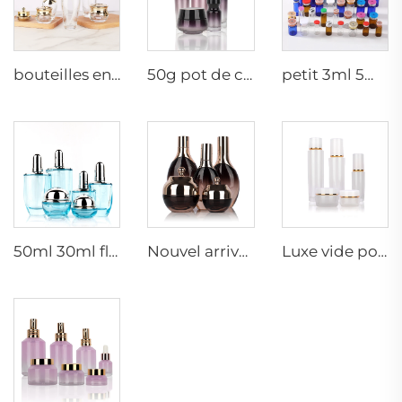
bouteilles en verre cosmétiques 5g 30g 50g 40ml 100ml 120ml pot en verre avec couvercle fournisseurs de bouteilles en verre pour crème cosmétique et pots
50g pot de crème mat 15ml 30ml bouteille d'huile violette en verre avec compte-gouttes 100ml 50ml bouteille pulvérisatrice en verre givré
petit 3ml 5ml 10ml flacon en verre à sérum vide bouteilles à usage médical avec bouchon en caoutchouc
50ml 30ml flacon de verre bleu clair de luxe pour lotion visage cosmétique crème emballage avec pompe
Nouvel arrivage, bouteille d'huile essentielle ovale en verre givré, emballage de sérum pour le visage en huile, bouteille pulvérisatrice, pot à crème, ensemble en verre
Luxe vide pot de crème pour soins de la peau ensemble d'emballage 120ml 100ml 40ml bouteille pulvérisatrice cosmétique en verre