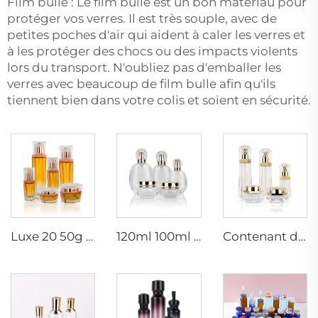
Film bulle : Le film bulle est un bon matériau pour
protéger vos verres. Il est très souple, avec de
petites poches d'air qui aident à caler les verres et
à les protéger des chocs ou des impacts violents
lors du transport. N'oubliez pas d'emballer les
verres avec beaucoup de film bulle afin qu'ils
tiennent bien dans votre colis et soient en sécurité.
Luxe 20 50g 20 40 90 110 ml bouteille cosmétique en verre vide pulvérisateur hexagonal pour lotion et crème de soin avec pompe
120ml 100ml 40ml ovale transparent personnalisé vide luxe cosmétique pot de crème pour le visage ensembles de bouteilles de soins de la peau emballage
Contenant de soin de luxe 120ml 100ml 40ml 50g 20g bouteille tonique vide givrée bouteille en verre clair avec pompe