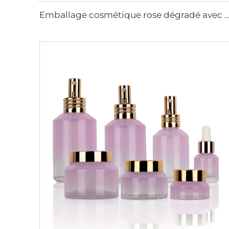
Emballage cosmétique rose dégradé avec épaules plates, ensemble de soins de la peau en verre, flacon avec couvercle, 