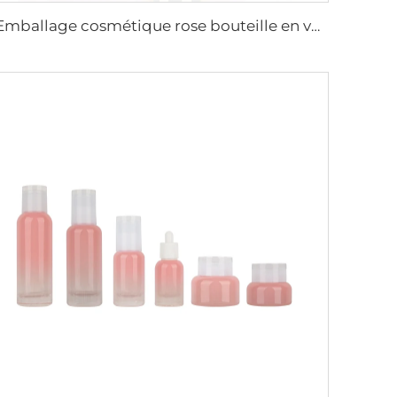
Emballage cosmétique rose bouteille en verre à épaule inclinée avec couvercle/pompe/dispensateur doré bouteille de lotion ensemble de pots de crème