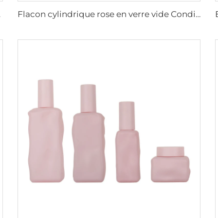
pot cosmétique
Flacon cylindrique rose en verre vide Conditionnement pour soins de la peau Conteneurs pour lotion, sérum et crème Pots et flacons cosmétiques