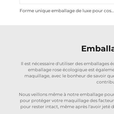
Forme unique emballage de luxe pour cosmétiques flacon lotion sérum contenant crème pour le visage pot verre cosmétique rose givré ensemble
Emballa
Il est nécessaire d'utiliser des emballages 
emballage rose écologique est également 
maquillage, avec le bonheur de savoir que
contrib
Nous veillons même à notre emballage pour p
pour protéger votre maquillage des facteurs 
pour rester intact, même après l'avoir jeté d