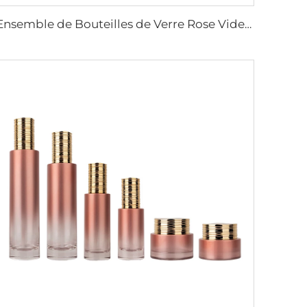
Ensemble de Bouteilles de Verre Rose Vide de Luxe 30ml 40ml 100ml 120ml Lot de Bouteilles de Sérums et Lotion en Verre Pots à Crème Faciale