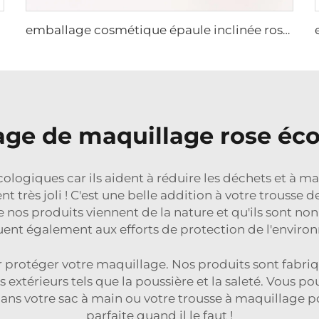
emballage cosmétique épaule inclinée rose vert olive verre sablé bouteille avec couvercle doré ensemble de pots à crème
ge de maquillage rose éc
écologiques car ils aident à réduire les déchets et à 
très joli ! C'est une belle addition à votre trousse d
 nos produits viennent de la nature et qu'ils sont n
uent également aux efforts de protection de l'enviro
rotéger votre maquillage. Nos produits sont fabriqu
extérieurs tels que la poussière et la saleté. Vous po
ans votre sac à main ou votre trousse à maquillage pou
parfaite quand il le faut !