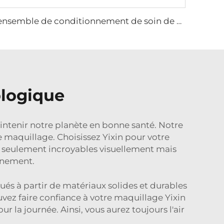
ensemble de conditionnement de soin de 50ml haut de gamme à fond épais rose cylindrique bouteille en verre pompe cosmétique pot de crème pour le visage
ologique
maintenir notre planète en bonne santé. Notre
e maquillage. Choisissez Yixin pour votre
on seulement incroyables visuellement mais
nnement.
és à partir de matériaux solides et durables
uvez faire confiance à votre maquillage Yixin
r la journée. Ainsi, vous aurez toujours l'air