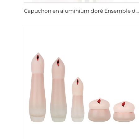
Capuchon en aluminium doré Ensemble de sept pièces mat / rose pâle pot de crème bouteille en verre emballage de soin de la peau support personnalisé