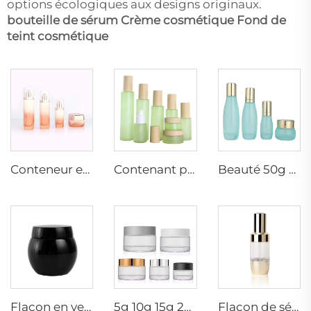
options écologiques aux designs originaux.
bouteille de sérum
Crème cosmétique
Fond de
teint cosmétique
Conteneur en verre 50g 40ml 100ml 120ml ensemble de conditionnement cosmétique lotion tonique sérum pot à pompe soin de la peau conditionnement en verre
Contenant personnalisé 20g 30g 50g 30ml 40ml 60ml 100ml 120ml bouchon bambou emballage cosmétique vert pour soins de la peau en verre
Beauté 50g 50ml 100ml 120ml flacon sérum peau bouteille quotidienne pompe soins de la peau emballage cosmétique fabricants conteneur
Flacon en verre vide en forme de boule 30g 50g Pot ambre cosmétique emballage conteneur Crème pour le corps visage yeux Marquage thermique Impression en écran
5g 10g 15g 20g 30g 50g 60g 100g Verre mat Clair Ambre Pot cosmétique conteneur de crème pour le visage vide
Flacon de sérum hydratant rond de luxe 30ml avec pompe à lotion dorée