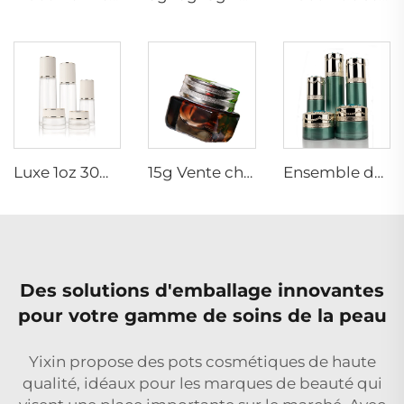
Luxe 1oz 30ml Flacon Blanc Mat pour Huiles Essentielles ou Sérum, Bouteilles en Verre de Haute Qualité pour Cosmétiques
15g Vente chaude luxe modeambre pot de crème aux yeux carrés nouveau style d'emballage cosmétique bouteille en verre
Ensemble de flacons en verre cosmétiques emballage cosmétique avec couvercle de luxe gravé artisanat pompe pulvérisateur bouchon
Des solutions d'emballage innovantes
pour votre gamme de soins de la peau
Yixin propose des pots cosmétiques de haute
qualité, idéaux pour les marques de beauté qui