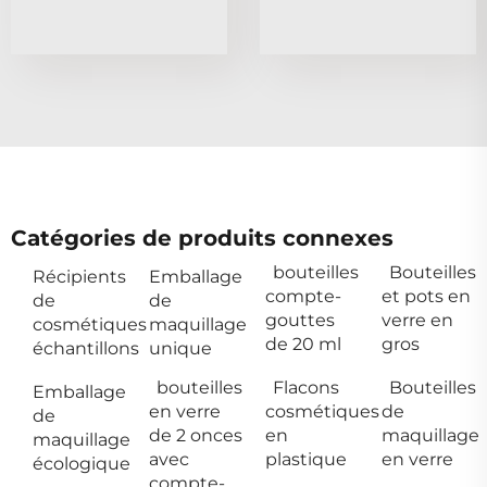
Catégories de produits connexes
bouteilles
Bouteilles
Récipients
Emballage
compte-
et pots en
de
de
gouttes
verre en
cosmétiques
maquillage
de 20 ml
gros
échantillons
unique
bouteilles
Flacons
Bouteilles
Emballage
en verre
cosmétiques
de
de
de 2 onces
en
maquillage
maquillage
avec
plastique
en verre
écologique
compte-