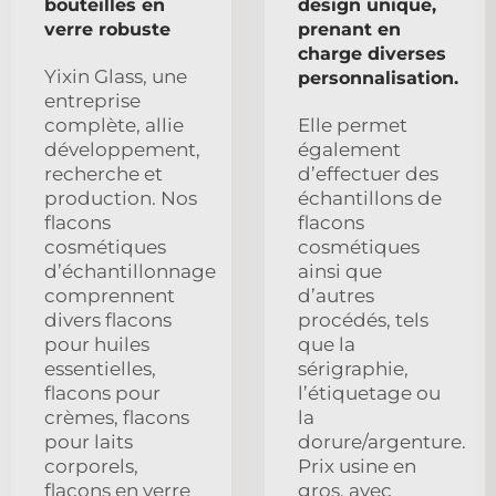
bouteilles en
design unique,
verre robuste
prenant en
charge diverses
Yixin Glass, une
personnalisation.
entreprise
complète, allie
Elle permet
développement,
également
recherche et
d’effectuer des
production. Nos
échantillons de
flacons
flacons
cosmétiques
cosmétiques
d’échantillonnage
ainsi que
comprennent
d’autres
divers flacons
procédés, tels
pour huiles
que la
essentielles,
sérigraphie,
flacons pour
l’étiquetage ou
crèmes, flacons
la
pour laits
dorure/argenture.
corporels,
Prix usine en
flacons en verre
gros, avec