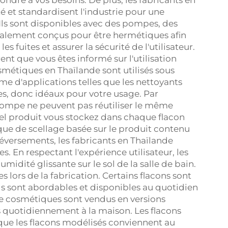
pondre à vos besoins. De plus, les fabricants en
é et standardisent l'industrie pour une
 Ils sont disponibles avec des pompes, des
éralement conçus pour être hermétiques afin
es fuites et assurer la sécurité de l'utilisateur.
rent que vous êtes informé sur l'utilisation
smétiques en Thaïlande sont utilisés sous
e d'applications telles que les nettoyants
es, donc idéaux pour votre usage. Par
ompe ne peuvent pas réutiliser le même
uel produit vous stockez dans chaque flacon
fique de scellage basée sur le produit contenu
s déversements, les fabricants en Thaïlande
s. En respectant l'expérience utilisateur, les
midité glissante sur le sol de la salle de bain.
 lors de la fabrication. Certains flacons sont
 ils sont abordables et disponibles au quotidien
 de cosmétiques sont vendus en versions
és quotidiennement à la maison. Les flacons
 que les flacons modélisés conviennent au