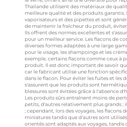
le verre, offrant ainsi une diversité pour ré
Thaïlande utilisent des matériaux de qualit
meilleure qualité et des produits garantis.
vaporisateurs et des pipettes et sont gén
de maintenir la fraîcheur du produit, éviter l
Ils offrent des normes excellentes et s'assu
pour un meilleur service. Les flacons de co
diverses formes adaptées à une large gamm
pour le visage, les shampoings et les crèm
exemple, certains flacons comme ceux à p
produit. Il est donc important de savoir q
car le fabricant utilise une fonction spéci
dans le flacon. Pour éviter les fuites et le
s'assurent que les produits sont hermétique
blessures sont évitées grâce à l'absence d'hu
Les produits sûrs entraînent moins de pertes
petits, d'autres relativement plus grands ;
; cependant, lors des voyages, les flacons
miniatures tandis que d'autres sont utilis
orientés sont adaptés aux voyages, tandis