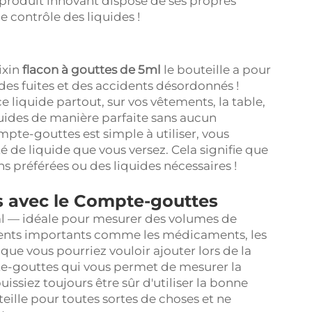
 produit innovant dispose de ses propres
e contrôle des liquides !
ixin
flacon à gouttes de 5ml
le bouteille a pour
 des fuites et des accidents désordonnés !
e liquide partout, sur vos vêtements, la table,
quides de manière parfaite sans aucun
ompte-gouttes est simple à utiliser, vous
 de liquide que vous versez. Cela signifie que
s préférées ou des liquides nécessaires !
s avec le Compte-gouttes
ml — idéale pour mesurer des volumes de
éments importants comme les médicaments, les
que vous pourriez vouloir ajouter lors de la
te-gouttes qui vous permet de mesurer la
uissiez toujours être sûr d'utiliser la bonne
uteille pour toutes sortes de choses et ne