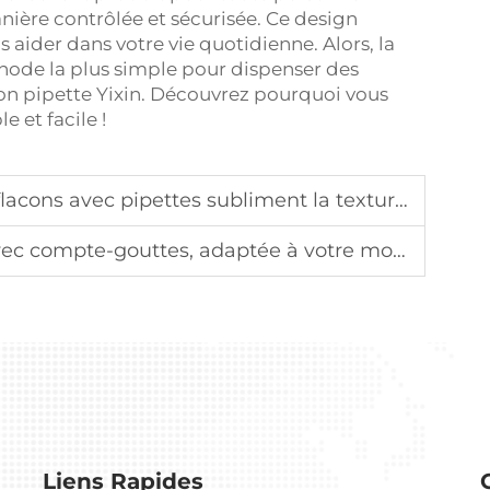
nière contrôlée et sécurisée. Ce design
aider dans votre vie quotidienne. Alors, la
hode la plus simple pour dispenser des
acon pipette Yixin. Découvrez pourquoi vous
e et facile !
ipettes subliment la texture de la vie et montrent un goût fashion
pte-gouttes, adaptée à votre mode de vie individuel
Liens Rapides