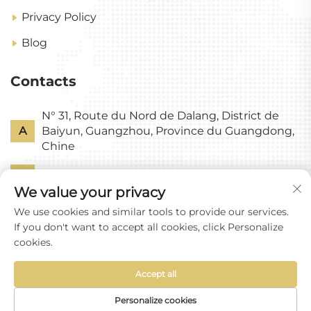
Privacy Policy
Blog
Contacts
N° 31, Route du Nord de Dalang, District de
A
Baiyun, Guangzhou, Province du Guangdong,
Chine
P
+86-18318578378
We value your privacy
E
[email protected]
We use cookies and similar tools to provide our services.
If you don't want to accept all cookies, click Personalize
cookies.
Accept all
Droits d'auteur © Guangzhou Yixin Glass Co., Ltd
Tous droits réservés
Personalize cookies