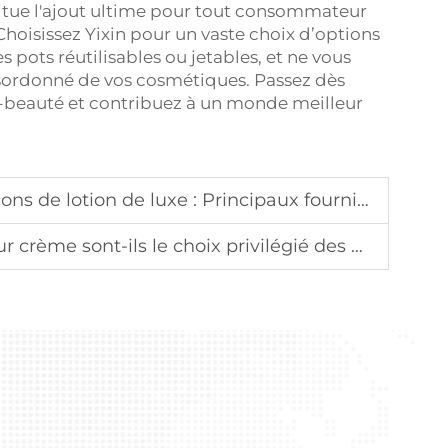
titue l'ajout ultime pour tout consommateur
hoisissez Yixin pour un vaste choix d’options
pots réutilisables ou jetables, et ne vous
ordonné de vos cosmétiques. Passez dès
-beauté et contribuez à un monde meilleur
paux fournisseurs et exigences de personnalisation pour les marques haut de gamme
 choix privilégié des marques haut de gamme de soins de la peau ?