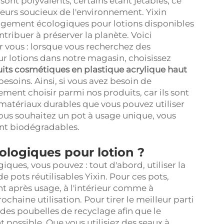
sont polyvalents, certains étant jetables, ce
eurs soucieux de l'environnement. Yixin
ement écologiques pour lotions disponibles
ntribuer à préserver la planète. Voici
 vous : lorsque vous recherchez des
 lotions dans notre magasin, choisissez
its cosmétiques en plastique acrylique haut
esoins. Ainsi, si vous avez besoin de
ement choisir parmi nos produits, car ils sont
matériaux durables que vous pouvez utiliser
i vous souhaitez un pot à usage unique, vous
ent biodégradables.
ologiques pour lotion ?
giques, vous pouvez : tout d'abord, utiliser la
e pots réutilisables Yixin. Pour ces pots,
t après usage, à l'intérieur comme à
prochaine utilisation. Pour tirer le meilleur parti
ns des poubelles de recyclage afin que le
possible. Que vous utilisiez des seaux à