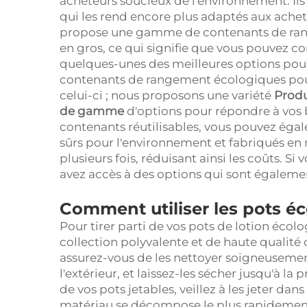
acheteurs soucieux de l'environnement. Ils 
qui les rend encore plus adaptés aux achet
propose une gamme de contenants de rang
en gros, ce qui signifie que vous pouvez co
quelques-unes des meilleures options pour
contenants de rangement écologiques pour
celui-ci ; nous proposons une variété
Produ
de gamme
d'options pour répondre à vos b
contenants réutilisables, vous pouvez égal
sûrs pour l'environnement et fabriqués en 
plusieurs fois, réduisant ainsi les coûts. S
avez accès à des options qui sont égalem
Comment utiliser les pots éc
Pour tirer parti de vos pots de lotion écolo
collection polyvalente et de haute qualité d
assurez-vous de les nettoyer soigneusemen
l'extérieur, et laissez-les sécher jusqu'à la 
de vos pots jetables, veillez à les jeter da
matériau se décompose le plus rapidement 