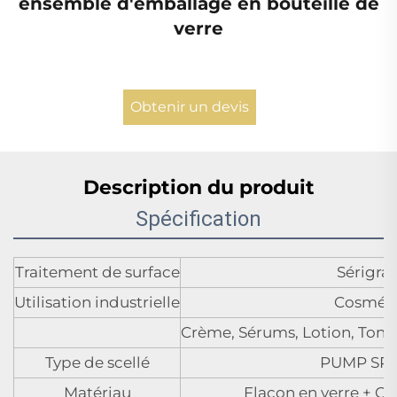
ensemble d'emballage en bouteille de
verre
Obtenir un devis
Description du produit
Spécification
Traitement de surface
Sérigra
Utilisation industrielle
Cosmét
Crème, Sérums, Lotion, Toni
Type de scellé
PUMP SP
Matériau
Flacon en verre + C