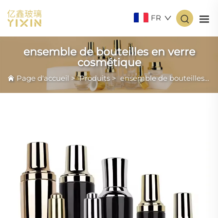
FR
ensemble de bouteilles en verre
cosmétique
Page d'accueil
>
Produits
>
ensemble de bouteilles en verre cosmétique