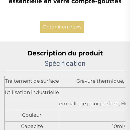
essentielle en verre compte-gouttes
Obtenir un devis
Description du produit
Spécification
Traitement de surface
Gravure thermique, Gi
Utilisation industrielle
emballage pour parfum, Huile
Couleur
Capacité
10ml/1