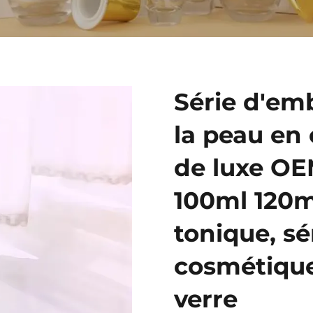
Série d'em
la peau en
de luxe O
100ml 120ml
tonique, s
cosmétique
verre