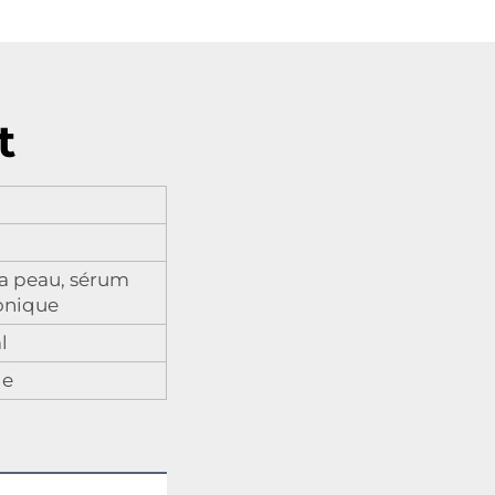
t
a peau, sérum
tonique
l
le