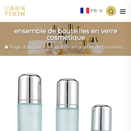
FR
ensemble de bouteilles en verre
cosmétique
Page d'accueil
>
Produits
>
ensemble de bouteilles en verre cosmétique