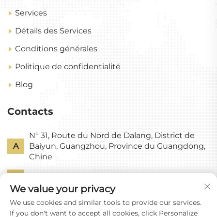
Services
Détails des Services
Conditions générales
Politique de confidentialité
Blog
Contacts
N° 31, Route du Nord de Dalang, District de
A
Baiyun, Guangzhou, Province du Guangdong,
Chine
P
+86-18318578378
We value your privacy
E
[email protected]
We use cookies and similar tools to provide our services.
If you don't want to accept all cookies, click Personalize