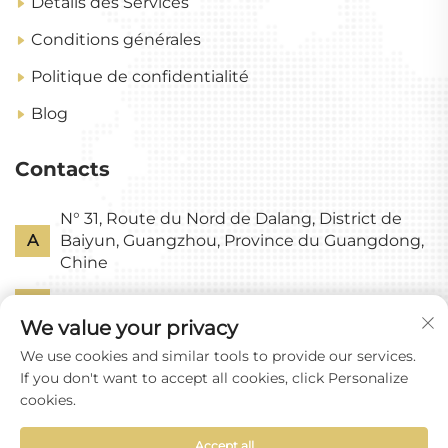
Détails des Services
Conditions générales
Politique de confidentialité
Blog
Contacts
N° 31, Route du Nord de Dalang, District de
A
Baiyun, Guangzhou, Province du Guangdong,
Chine
P
+86-18318578378
We value your privacy
E
[email protected]
We use cookies and similar tools to provide our services.
If you don't want to accept all cookies, click Personalize
cookies.
Accept all