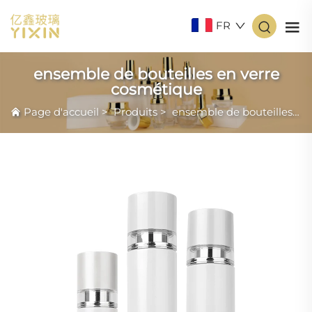
FR
ensemble de bouteilles en verre
cosmétique
Page d'accueil
>
Produits
>
ensemble de bouteilles en verre cosmétique