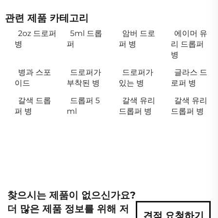
관련 제품 카테고리
2oz 드로퍼
5ml 드롭
암버 드로
에이머 유
병
퍼
퍼 병
리 드롭퍼
병
병과 스포
드로퍼가
드로퍼가
글라스 드
이드
부착된 병
있는 병
로퍼 병
갈색 드롭
드롭퍼 5
갈색 유리
갈색 유리
퍼 병
ml
드롭퍼 병
드롭퍼 병
찾으시는 제품이 없으신가요?
더 많은 제품 정보를 위해 저
견적 요청하기