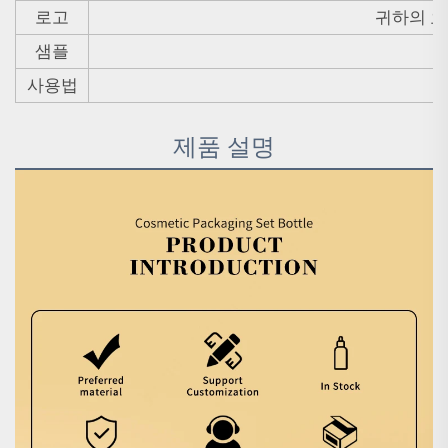
로고
귀하의 요
샘플
사용법
제품 설명