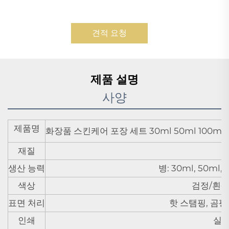
견적 요청
제품 설명
사양
제품명
화장품 스킨케어 포장 세트 30ml 50ml 100ml 1
재질
생산 능력
병: 30ml, 50ml, 1
색상
검정/흰색
표면 처리
핫 스탬핑, 곰팡
인쇄
실크