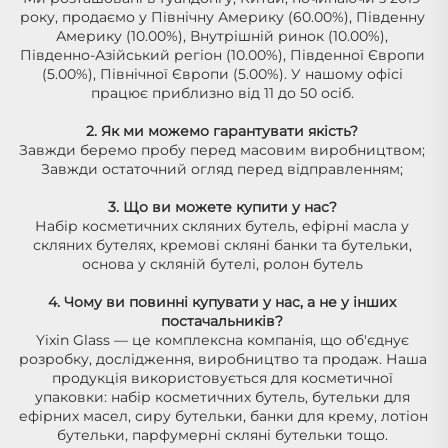
року, продаємо у Північну Америку (60.00%), Південну 
Америку (10.00%), Внутрішній ринок (10.00%), 
Південно-Азійський регіон (10.00%), Південної Європи 
(5.00%), Північної Європи (5.00%). У нашому офісі 
працює приблизно від 11 до 50 осіб. 
2. Як ми можемо гарантувати якість? 
Завжди беремо пробу перед масовим виробництвом; 
Завжди остаточний огляд перед відправленням; 
3. Що ви можете купити у нас? 
Набір косметичних скляних бутель, ефірні масла у 
скляних бутелях, кремові скляні банки та бутельки, 
основа у скляній бутелі, ролон бутель 
4. Чому ви повинні купувати у нас, а не у інших 
постачальників? 
Yixin Glass — це комплексна компанія, що об'єднує 
розробку, дослідження, виробництво та продаж. Наша 
продукція використовується для косметичної 
упаковки: набір косметичних бутель, бутельки для 
ефірних масел, сиру бутельки, банки для крему, лотіон 
бутельки, парфумерні скляні бутельки тощо. 