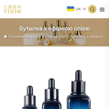
UK
Бутылка з ефірною олією
Головна сторінка
>
Продукти
>
Бутылка з ефірною олією