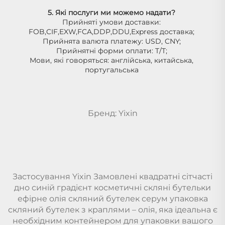
5. Які послуги ми можемо надати? 
Прийняті умови доставки: 
FOB,CIF,EXW,FCA,DDP,DDU,Express доставка; 
Прийнята валюта платежу: USD, CNY; 
Прийнятні форми оплати: T/T; 
Мови, які говоряться: англійська, китайська, 
португальська 
Бренд: Yixin
Застосування Yixin Замовлені квадратні сітчасті
дно синій градієнт косметичні скляні бутельки
ефірне олія скляний бутелек серум упаковка
скляний бутелек з краплями – олія, яка ідеальна є
необхідним контейнером для упаковки вашого