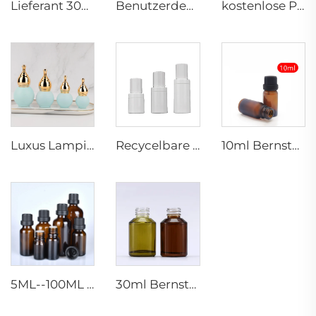
Lieferant 30g 50g 40ml 100ml 120ml Toner Lotion Serum Creme Kosmetikverpackungslieferant heiß verkauftes Luxuskosmetikset
Benutzerdefiniertes Logo 5ml-100ml Ambra Glas Essentialölflaschen für Pflege Hautpflege Serum Kosmetik Glas Bambus Tropfen
kostenlose Probestücke, benutzerdefinierte Flaschenfarbe, Großhandel abgeflachter Kugel Form Kap Lotion Pumpe Creme Glasflaschen Set
Luxus Lampionenformflasche gefrorener Serumbehälter 10ml 20ml 30ml 50ml Glas Essentielloil Tropfenflaschen
Recycelbare kosmetische Plastikdosen und Flaschen kleine Plastikpumpensprayflaschen Verpackungsbehälter
10ml Bernstein gefroren/klar Frosted Essentielle Öl Flakons Glasflasche mit Kunststoffverschluss
5ML--100ML Ambra glasflaschen mit mattem Design für ätherische Öle, Glasflasche mit Tropfhals und Plastikverschluss & innerem Nesse
30ml Bernstein-/Grün-/Blau-Schulterglas-Tropfenflaschen mit schwarzem Verschluss