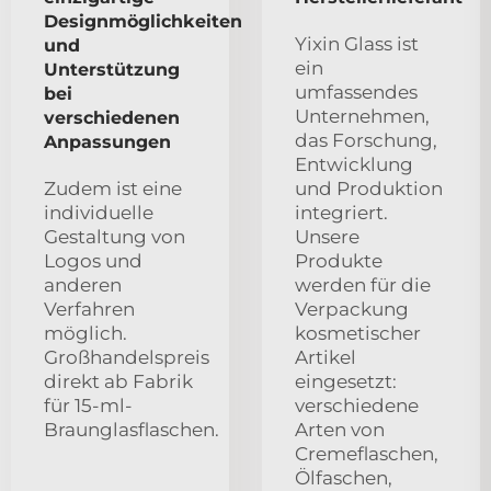
Designmöglichkeiten
Yixin Glass ist
und
ein
Unterstützung
umfassendes
bei
Unternehmen,
verschiedenen
das Forschung,
Anpassungen
Entwicklung
Zudem ist eine
und Produktion
individuelle
integriert.
Gestaltung von
Unsere
Logos und
Produkte
anderen
werden für die
Verfahren
Verpackung
möglich.
kosmetischer
Großhandelspreis
Artikel
direkt ab Fabrik
eingesetzt:
für 15-ml-
verschiedene
Braunglasflaschen.
Arten von
Cremeflaschen,
Ölfaschen,