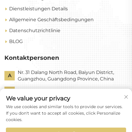
Dienstleistungen Details
Allgemeine Geschäftsbedingungen
Datenschutzrichtlinie
BLOG
Kontaktpersonen
Nr. 31 Dalang North Road, Baiyun District,
A
Guangzhou, Guangdong Province, China
P
+86-18318578378
We value your privacy
E
[email protected]
We use cookies and similar tools to provide our services.
If you don't want to accept all cookies, click Personalize
cookies.