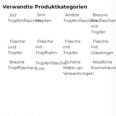
Verwandte Produktkategorien
2oz
5ml
Ambre
Braune
Tropfenflaschen
Tropfen
Tropfenflaschen
Glasflasche
mit
Tropfer
Flasche
Flasche
Flasche
Flasche
und
mit
mit
mit
Tropfer
Tropfhahn
Tropfer
Glasdroger
Braune
Schöne
Niedliche
Tropfenflasche
Tropfflaschen
Make-up-
Kosmetikv
5 ml
Verpackungen