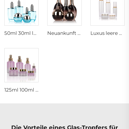
50ml 30ml luxuriöse klare blaue Kosmetik-Gesichtslotions-Creme-Glasflasche -Dose Verpackungssatz mit Pumpe
Neuankunft ovaler Essentiöl-Flakon aus gefrorenem Glas Gesichtsöl-Serum-Verpackung Sprühflasche Cremedose Glasset
Luxus leere Hautpflege-Cremedose Set Verpackung 120ml 100ml 40ml Glas Kosmetik-Pump-Sprayflasche
125ml 100ml 60ml 15ml 100g 50g 30g Hautpflege-Paket Glas Kosmetik-Pumpe Spray Serum Toner Flasche
Die Vorteile eines Glas-Tropfers für