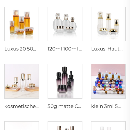
Luxus 20 50g 20 40 90 110 ml leere Hautpflege-Lotion-Creme-Glas-Spray-Sechseck-Kosmetikflasche-Verpackung mit Pumpe
120ml 100ml 40ml klare ovale personalisierte leere Luxuskosmetik-Gesichtscreme-Dose Hautpflege-Flaschen-Sets Verpackung
Luxus-Hautpflegebehälter 120ml 100ml 40ml 50g 20g leere gefrorene Tonerflasche klare Glasflasche mit Pumpe
kosmetische Glasflaschen 5g 30g 50g 40ml 100ml 120ml Glasdose mit Deckel Flaschenlieferanten Kosmetikcreme Glasflaschen und -dosen
50g matte Cremedose 15ml 30ml lila Öl Glas Tropfenflasche 100ml 50ml geschliffene Glas Sprühflasche
klein 3ml 5ml 10ml Glas-Serum-Ampulle leere Flasche für medizinische Verwendung mit Gummistopfen