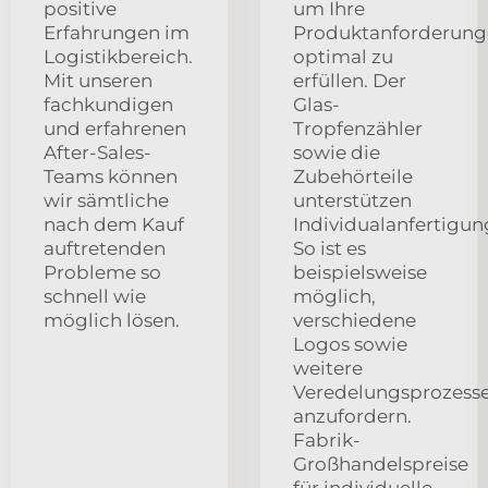
positive
um Ihre
Erfahrungen im
Produktanforderun
Logistikbereich.
optimal zu
Mit unseren
erfüllen. Der
fachkundigen
Glas-
und erfahrenen
Tropfenzähler
After-Sales-
sowie die
Teams können
Zubehörteile
wir sämtliche
unterstützen
nach dem Kauf
Individualanfertigun
auftretenden
So ist es
Probleme so
beispielsweise
schnell wie
möglich,
möglich lösen.
verschiedene
Logos sowie
weitere
Veredelungsprozess
anzufordern.
Fabrik-
Großhandelspreise