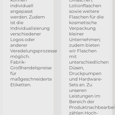
individuell
Lotionflaschen
angepasst
sowie weitere
werden. Zudem
Flaschen für die
ist die
kosmetische
Individualisierung
Verpackung
verschiedener
kleiner
Logos oder
Unternehmen;
anderer
zudem bieten
Veredelungsprozesse
wir Flaschen
möglich.
mit
Fabrik-
unterschiedlichen
Großhandelspreise
Düsen,
für
Druckpumpen
maßgeschneiderte
und Hardware-
Etiketten.
Sets an. Zu
unseren
Leistungen im
Bereich der
Produktnachbearbe
zählen Hoch-