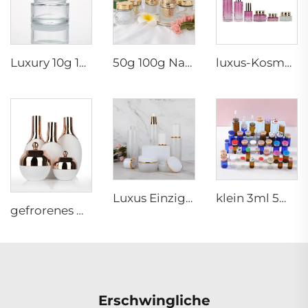
Luxury 10g 15g 30g 50g Glas Cremedosen Leere Kosmetikbehälter für Gesichtscreme-Verpackung Premium Glas Kosmetikverpackung
50g 100g Nachfüllbarer Gesichtspflegeverpackungscreme Glasbehälter mit Krone Deckel Spezialplastikgoldener Deckel
luxus-Kosmetik-Verpackungssatz 30g 50g 40ml 100ml 120ml Glasdose mit Sprühpumpe Kosmetikbehälter für Hautpflege
Luxus Einzigartiges Design Glasdose Flasche unregelmäßige Form kosmetische Glasflaschen Satz Hautpflege kosmetische Verpackung passendes Behältnis
klein 3ml 5ml 10ml Glas-Serum-Ampulle leere Flasche für medizinische Verwendung mit Gummistopfen
gefrorenes mattweißes luxuriöses kosmetisches leeres rundes Glasfläschchen Set mit Cremepumpe, Sprühflakon, Tropfer
Erschwingliche