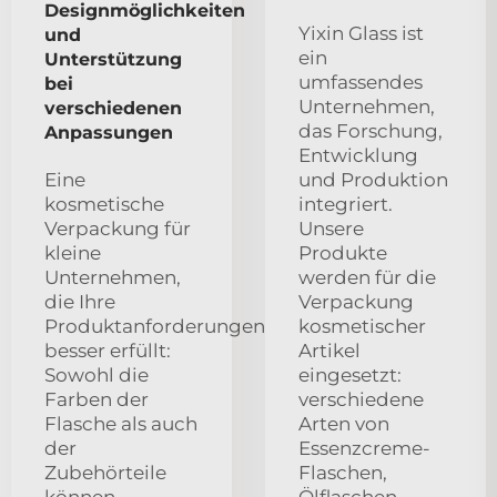
Designmöglichkeiten
Yixin Glass ist
und
ein
Unterstützung
umfassendes
bei
Unternehmen,
verschiedenen
das Forschung,
Anpassungen
Entwicklung
Eine
und Produktion
kosmetische
integriert.
Verpackung für
Unsere
kleine
Produkte
Unternehmen,
werden für die
die Ihre
Verpackung
Produktanforderungen
kosmetischer
besser erfüllt:
Artikel
Sowohl die
eingesetzt:
Farben der
verschiedene
Flasche als auch
Arten von
der
Essenzcreme-
Zubehörteile
Flaschen,
können
Ölflaschen,