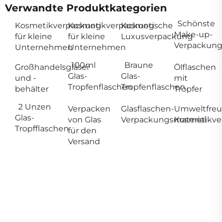
Verwandte Produktkategorien
Schönste
Kosmetikverpackung
Kosmetikverpackung
Kosmetische
Make-up-
für kleine
für kleine
Luxusverpackung
Verpackun
Unternehmen
Unternehmen
100ml
Braune
Großhandelsgläser
Ölflaschen
Glas-
Glas-
und -
mit
Tropfenflaschen
Tropfenflaschen
behälter
Tropfer
2 Unzen
Verpacken
Glasflaschen-
Umweltfreu
Glas-
von Glas
Verpackungsmaterial
Kosmetikve
Tropfflaschen
für den
Versand