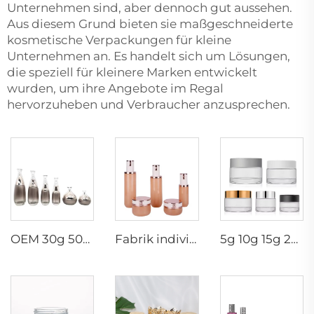
Unternehmen sind, aber dennoch gut aussehen.
Aus diesem Grund bieten sie maßgeschneiderte
kosmetische Verpackungen für kleine
Unternehmen an. Es handelt sich um Lösungen,
die speziell für kleinere Marken entwickelt
wurden, um ihre Angebote im Regal
hervorzuheben und Verbraucher anzusprechen.
OEM 30g 50g 40ml 60ml 100ml 120ml kosmetischer Pumpbehälter Lotion Toner Serum kosmetische Hautpflege Luxusverpackung Glasesatz
Fabrik individuell 30g50g50ml100ml120ml Hersteller Hautpflege-Verpackung Kosmetik luxuriöse Glasbehälter Set
5g 10g 15g 20g 30g 50g 60g 100g Geschliffene klare Ambre leere Gesichtscremebehälter Glas-Kosmetikdose