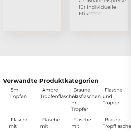
Großhandelspreise
für individuelle
Etiketten.
Verwandte Produktkategorien
5ml
Ambre
Braune
Flasche
Tropfen
Tropfenflaschen
Glasflaschen
und
mit
Tropfer
Tropfer
Flasche
Flasche
Flasche
Braune
mit
mit
mit
Tropfflasch