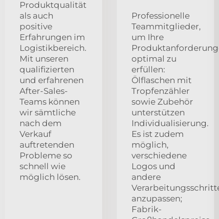
Produktqualität
als auch
Professionelle
positive
Teammitglieder,
Erfahrungen im
um Ihre
Logistikbereich.
Produktanforderun
Mit unseren
optimal zu
qualifizierten
erfüllen:
und erfahrenen
Ölflaschen mit
After-Sales-
Tropfenzähler
Teams können
sowie Zubehör
wir sämtliche
unterstützen
nach dem
Individualisierung.
Verkauf
Es ist zudem
auftretenden
möglich,
Probleme so
verschiedene
schnell wie
Logos und
möglich lösen.
andere
Verarbeitungsschritt
anzupassen;
Fabrik-