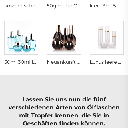
kosmetische Glasflaschen 5g 30g 50g 40ml 100ml 120ml Glasdose mit Deckel Flaschenlieferanten Kosmetikcreme Glasflaschen und -dosen
50g matte Cremedose 15ml 30ml lila Öl Glas Tropfenflasche 100ml 50ml geschliffene Glas Sprühflasche
klein 3ml 5ml 10ml Glas-Serum-Ampulle leere Flasche für medizinische Verwendung mit Gummistopfen
50ml 30ml luxuriöse klare blaue Kosmetik-Gesichtslotions-Creme-Glasflasche -Dose Verpackungssatz mit Pumpe
Neuankunft ovaler Essentiöl-Flakon aus gefrorenem Glas Gesichtsöl-Serum-Verpackung Sprühflasche Cremedose Glasset
Luxus leere Hautpflege-Cremedose Set Verpackung 120ml 100ml 40ml Glas Kosmetik-Pump-Sprayflasche
Lassen Sie uns nun die fünf
verschiedenen Arten von Ölflaschen
mit Tropfer kennen, die Sie in
Geschäften finden können.