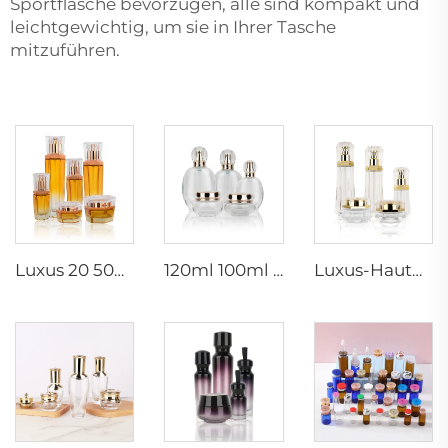
Sportflasche bevorzugen, alle sind kompakt und
leichtgewichtig, um sie in Ihrer Tasche
mitzuführen.
Luxus 20 50g 20 40 90 110 ml leere Hautpflege-Lotion-Creme-Glas-Spray-Sechseck-Kosmetikflasche-Verpackung mit Pumpe
120ml 100ml 40ml klare ovale personalisierte leere Luxuskosmetik-Gesichtscreme-Dose Hautpflege-Flaschen-Sets Verpackung
Luxus-Hautpflegebehälter 120ml 100ml 40ml 50g 20g leere gefrorene Tonerflasche klare Glasflasche mit Pumpe