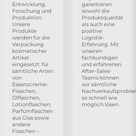
Entwicklung,
garantieren
Forschung und
sowohl die
Produktion.
Produktqualität
Unsere
als auch eine
Produkte
positive
werden für die
Logistik-
Verpackung
Erfahrung. Mit
kosmetischer
unseren
Artikel
fachkundigen
eingesetzt: für
und erfahrenen
sämtliche Arten
After-Sales-
von
Teams können
Essenzcreme-
wir sämtliche
Flaschen,
Nachverkaufsprobl
Ölflaschen,
so schnell wie
Lotionflaschen,
möglich lösen.
Parfümflaschen
aus Glas sowie
andere
Flaschen –