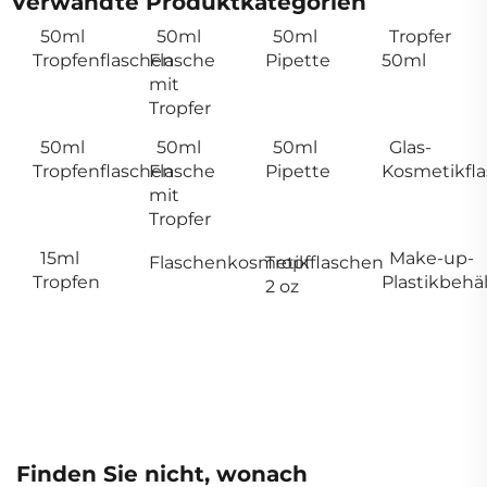
Verwandte Produktkategorien
50ml
50ml
50ml
Tropfer
Tropfenflaschen
Flasche
Pipette
50ml
mit
Tropfer
50ml
50ml
50ml
Glas-
Tropfenflaschen
Flasche
Pipette
Kosmetikfl
mit
Tropfer
15ml
Make-up-
Flaschenkosmetik
Tropfflaschen
Tropfen
Plastikbehäl
2 oz
Finden Sie nicht, wonach