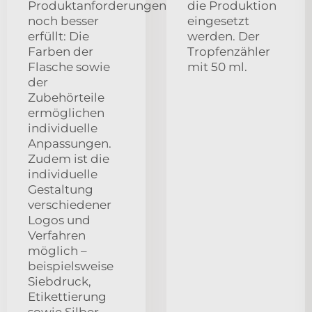
Produktanforderungen
die Produktion
noch besser
eingesetzt
erfüllt: Die
werden. Der
Farben der
Tropfenzähler
Flasche sowie
mit 50 ml.
der
Zubehörteile
ermöglichen
individuelle
Anpassungen.
Zudem ist die
individuelle
Gestaltung
verschiedener
Logos und
Verfahren
möglich –
beispielsweise
Siebdruck,
Etikettierung
sowie Silber-