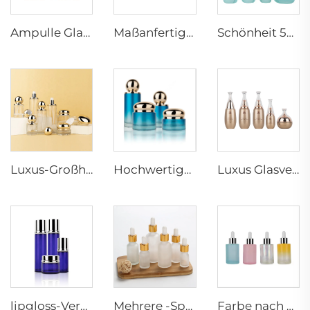
Ampulle Glasflasche Bernsteinfarbene Essenzflaschen Kleine Kapazität Pipette/Schraubverschluss Verpackungsbehälter Großhandel
Maßanfertigung quadratischer Gitterboden blauer Gradient kosmetische Glasflaschen ätherisches Öl Glasflasche Serumverpackung Glas-Tropfenflasche
Schönheit 50g 50ml 100ml 120ml Serum Hautflasche tägliche Pumpe Hautpflegekosmetikverpackung Hersteller Behälter
Luxus-Großhandel Hautpflege-Verpackung goldene Kugelform einzigartiger Lotionspumpen-Cremedose-Glasflaschensatz
Hochwertige Gradienten Glascremedose Cremeflasche Pflegekosmetik Verpackungsset
Luxus Glasverpackung für Kosmetik Leere Kosmetik-Verpackungssätze Großhandel Für Hautpflege
lipgloss-Verpackungskarton kosmetisch 50g 40ml 110ml Hautpflege andere Glasverpackungen Neujahr Weihnachtsgeschenk Glasflasche umweltfreundlich
Mehrere -Spezifikation transparentes gefrorenes Glasfläschchen für ätherisches Öl mit beliebiger Farbe mit Plastiktropfer oder UV-Tropfer
Farbe nach Wahl unterstützen 30ml Glasflasche für Kosmetik, ätherisches Öl, Hautpflegeflasche, Parfümflasche mit Glas-Tropfer.