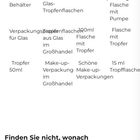
Glas-
Behälter
Flasche
Tropfenflaschen
mit
Pumpe
100ml
Flasche
Verpackungspapier
Tropfenflaschen
Flasche
mit
für Glas
aus Glas
mit
Tropfer
im
Tropfer
Großhandel
Tropfer
Make-up-
Schöne
15 ml
50ml
Verpackung
Make-up-
Tropfflasch
im
Verpackungen
Großhandel
Finden Sie nicht, wonach