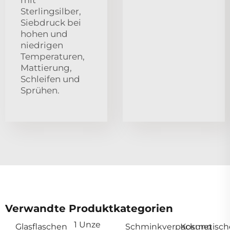
Sterlingsilber,
Siebdruck bei
hohen und
niedrigen
Temperaturen,
Mattierung,
Schleifen und
Sprühen.
Verwandte Produktkategorien
1 Unze
Glasflaschen
Schminkverpackung
Kosmetisch