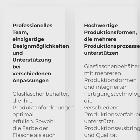
Professionelles
Hochwertige
Team,
Produktionsformen,
einzigartige
die mehrere
Designmöglichkeiten
Produktionsprozesse
und
unterstützen
Unterstützung
Glasflaschenbehälter
bei
mit mehreren
verschiedenen
Produktionsformen
Anpassungen
und integrierter
Glasflaschenbehälter,
Fertigungstechnolog
die Ihre
die
Produktanforderungen
verschiedene
optimal
Produktionsverfahre
erfüllen. Sowohl
unterstützt.
die Farbe der
Produktionsausbrin
Flasche als auch
und Qualität