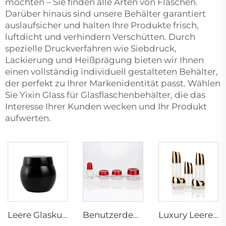
möchten – Sie finden alle Arten von Flaschen.
Darüber hinaus sind unsere Behälter garantiert
auslaufsicher und halten Ihre Produkte frisch,
luftdicht und verhindern Verschütten. Durch
spezielle Druckverfahren wie Siebdruck,
Lackierung und Heißprägung bieten wir Ihnen
einen vollständig individuell gestalteten Behälter,
der perfekt zu Ihrer Markenidentität passt. Wählen
Sie Yixin Glass für Glasflaschenbehälter, die das
Interesse Ihrer Kunden wecken und Ihr Produkt
aufwerten.
Leere Glaskugelform-Flasche 30g 50g Kosmetikambre-Dosenverpackungsbehälter für Körper Gesicht Augencreme Heißstempelnschirm
Benutzerdefinierter Glasbehälter für Körperscrub, Hautpflegekosmetikverpackung mit rotem Deckel 15g 30g 50g 80g
Luxury Leere Kosmetikverpackung Glasflaschen Set 60ml 100ml 120ml Lotion Serum Glasflaschen Gesichtscreme Dosen Set