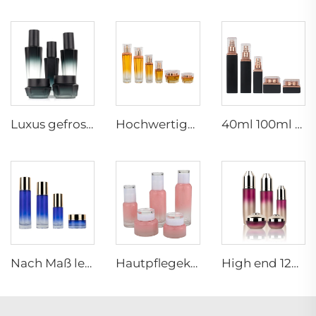
Luxus gefroster Gradient-Glas-Hautpflege-Verpackungsset 40ml 100ml 120ml Kosmetikbehälter Glas-Lotionsflasche mit Pumpe
Hochwertige Gradientenglasflasche Großhandel Dose und Flaschensatz für Kosmetika Luxusleerer Kosmetikbehälersatz Hautpflege
40ml 100ml 120ml 30g 50g Benutzerdefiniertes leeres quadratisches Cremetiegel Hautpflegebehälter Serum Glas Kosmetikverpackungsflaschen Satz
Nach Maß leere Hautpflege Lotion Serum Öl Gesichtsemulsion Pumpe Spray Flaschen Creme Dose Luxus Glas Kosmetikbehälter Verpackung Set
Hautpflegekosmetik Glasverpackungsbehälterhersteller LLNEGE gleicher Stilfamilie Kosmetikglasflaschensatz
High end 120ml 100ml 60ml 50g 30g leere kosmetische Gesichtslotion-Creme-Glasflasche Glasdose Verpackungssatz mit Pumpe