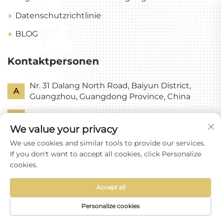
Datenschutzrichtlinie
BLOG
Kontaktpersonen
Nr. 31 Dalang North Road, Baiyun District,
A
Guangzhou, Guangdong Province, China
P
+86-18318578378
We value your privacy
E
[email protected]
We use cookies and similar tools to provide our services.
If you don't want to accept all cookies, click Personalize
cookies.
Accept all
Urheberrecht © Guangzhou Yixin Glass Co., Ltd. Alle
Rechte vorbehalten
Personalize cookies