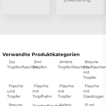
Etikettierung.
Verwandte Produktkategorien
2oz
5ml
Ambre
Braune
Tropfenflaschen
Tropfen
Tropfenflaschen
Glasflasche
mit
Tropfer
Flasche
Flasche
Flasche
Flasche
und
mit
mit
mit
Tropfer
Tropfhahn
Tropfer
Glasdroger
Braune
Airless
15 ml
Tropfenflasche