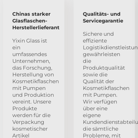
Chinas starker
Qualitäts- und
Glasflaschen-
Servicegarantie
Herstellerlieferant
Sichere und
Yixin Glass ist
effiziente
ein
Logistikdienstleistu
umfassendes
gewährleisten
Unternehmen,
die
das Forschung,
Produktqualität
Herstellung von
sowie die
Kosmetikflaschen
Qualität der
mit Pumpen
Kosmetikflaschen
und Produktion
mit Pumpen.
vereint. Unsere
Wir verfügen
Produkte
über eine
werden für die
eigene
Verpackung
Kundendienstabteilu
kosmetischer
die sämtliche
Artikel
Probleme, mit