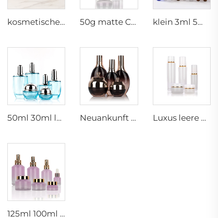
kosmetische Glasflaschen 5g 30g 50g 40ml 100ml 120ml Glasdose mit Deckel Flaschenlieferanten Kosmetikcreme Glasflaschen und -dosen
50g matte Cremedose 15ml 30ml lila Öl Glas Tropfenflasche 100ml 50ml geschliffene Glas Sprühflasche
klein 3ml 5ml 10ml Glas-Serum-Ampulle leere Flasche für medizinische Verwendung mit Gummistopfen
50ml 30ml luxuriöse klare blaue Kosmetik-Gesichtslotions-Creme-Glasflasche -Dose Verpackungssatz mit Pumpe
Neuankunft ovaler Essentiöl-Flakon aus gefrorenem Glas Gesichtsöl-Serum-Verpackung Sprühflasche Cremedose Glasset
Luxus leere Hautpflege-Cremedose Set Verpackung 120ml 100ml 40ml Glas Kosmetik-Pump-Sprayflasche
125ml 100ml 60ml 15ml 100g 50g 30g Hautpflege-Paket Glas Kosmetik-Pumpe Spray Serum Toner Flasche