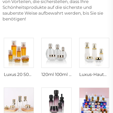
von Vorteilen, die sicherstellen, dass Ihre
Schönheitsprodukte auf die sicherste und
sauberste Weise aufbewahrt werden, bis Sie sie
benötigen!
Luxus 20 50g 20 40 90 110 ml leere Hautpflege-Lotion-Creme-Glas-Spray-Sechseck-Kosmetikflasche-Verpackung mit Pumpe
120ml 100ml 40ml klare ovale personalisierte leere Luxuskosmetik-Gesichtscreme-Dose Hautpflege-Flaschen-Sets Verpackung
Luxus-Hautpflegebehälter 120ml 100ml 40ml 50g 20g leere gefrorene Tonerflasche klare Glasflasche mit Pumpe