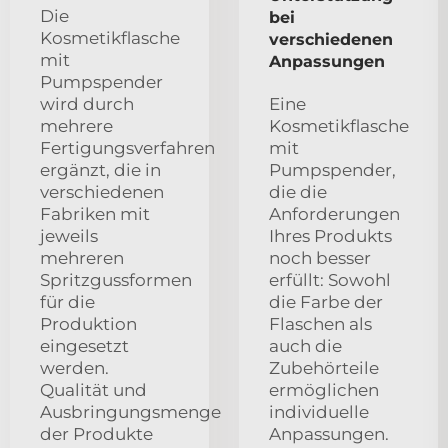
Die
bei
Kosmetikflasche
verschiedenen
mit
Anpassungen
Pumpspender
wird durch
Eine
mehrere
Kosmetikflasche
Fertigungsverfahren
mit
ergänzt, die in
Pumpspender,
verschiedenen
die die
Fabriken mit
Anforderungen
jeweils
Ihres Produkts
mehreren
noch besser
Spritzgussformen
erfüllt: Sowohl
für die
die Farbe der
Produktion
Flaschen als
eingesetzt
auch die
werden.
Zubehörteile
Qualität und
ermöglichen
Ausbringungsmenge
individuelle
der Produkte
Anpassungen.