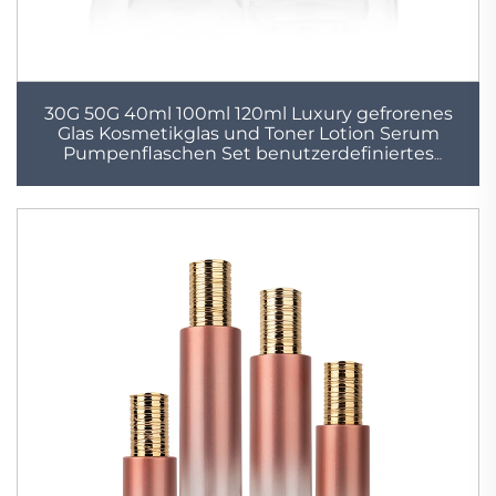
30G 50G 40ml 100ml 120ml Luxury gefrorenes
Glas Kosmetikglas und Toner Lotion Serum
Pumpenflaschen Set benutzerdefiniertes
Pflegepackaging