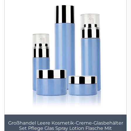
Großhandel Leere Kosmetik-Creme-Glasbehälter
Set Pflege Glas Spray Lotion Flasche Mit