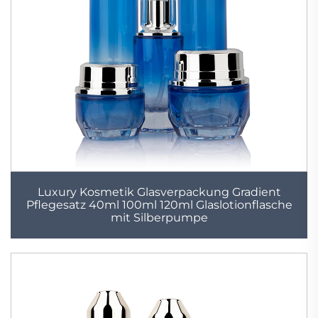
Luxury Kosmetik Glasverpackung Gradient
Pflegesatz 40ml 100ml 120ml Glaslotionflasche
mit Silberpumpe