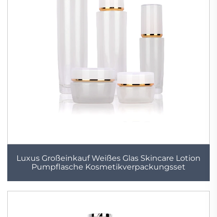
Luxus Großeinkauf Weißes Glas Skincare Lotion
Pumpflasche Kosmetikverpackungsset