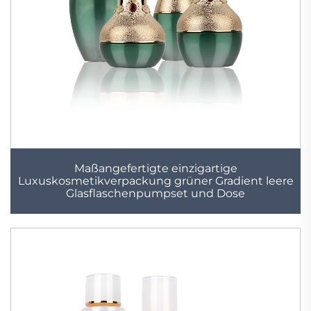
Maßangefertigte einzigartige
Luxuskosmetikverpackung grüner Gradient leere
Glasflaschenpumpset und Dose