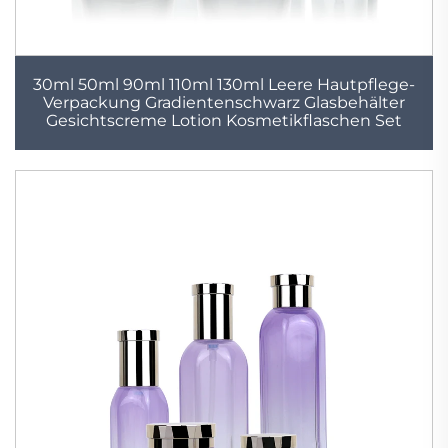
30ml 50ml 90ml 110ml 130ml Leere Hautpflege-
Verpackung Gradientenschwarz Glasbehälter
Gesichtscreme Lotion Kosmetikflaschen Set