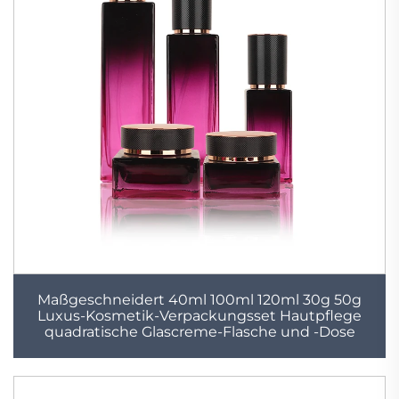
Maßgeschneidert 40ml 100ml 120ml 30g 50g
Luxus-Kosmetik-Verpackungsset Hautpflege
quadratische Glascreme-Flasche und -Dose