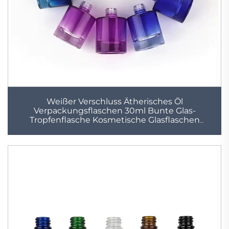
Weißer Verschluss Ätherisches Öl
Verpackungsflaschen 30ml Bunte Glas-
Tropfenflasche Kosmetische Glasflaschen
Lieferant