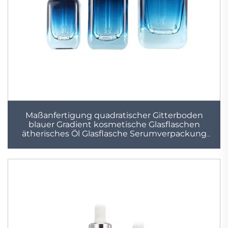
Maßanfertigung quadratischer Gitterboden
blauer Gradient kosmetische Glasflaschen
ätherisches Öl Glasflasche Serumverpackung
Glas-Tropfenflasche