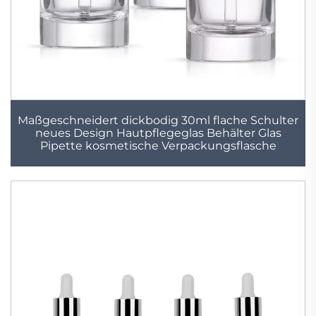
Maßgeschneidert dickbodig 30ml flache Schulter
neues Design Hautpflegeglas Behälter Glas
Pipette kosmetische Verpackungsflasche