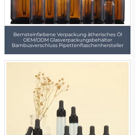
Bernsteinfarbene Verpackung ätherisches Öl
OEM/ODM Glasverpackungsbehälter
Bambusverschluss Pipettenflaschenhersteller