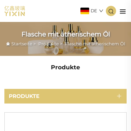
DE
Flasche mit ätherischem Öl
Startseite
>
Produkte
>
Flasche mit ätherischem Öl
Produkte
PRODUKTE