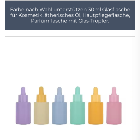
Farbe nach Wahl unterstützen 30ml Glasflasche
für Kosmetik, ätherisches Öl, Hautpflegeflasche,
Parfümflasche mit Glas-Tropfer.