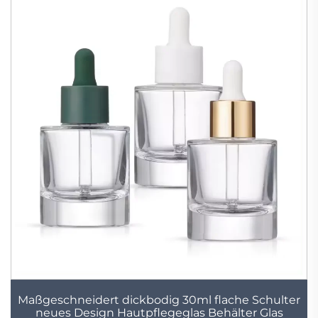
Maßgeschneidert dickbodig 30ml flache Schulter
neues Design Hautpflegeglas Behälter Glas