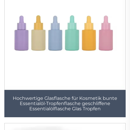
Hochwertige Glasflasche für Kosmetik bunte
Essentialöl-Tropfenflasche geschliffene
Essentialölflasche Glas Tropfen