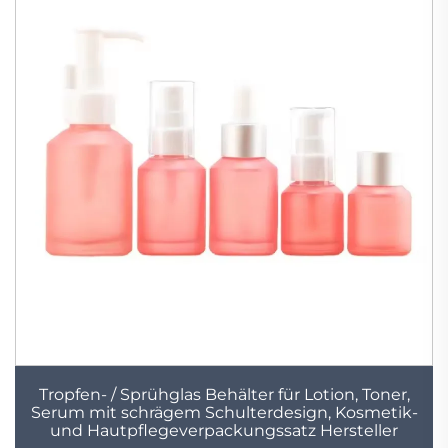
Tropfen- / Sprühglas Behälter für Lotion, Toner,
Serum mit schrägem Schulterdesign, Kosmetik-
und Hautpflegeverpackungssatz Hersteller