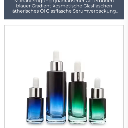
Maßanfertigung quadratischer Gitterboden
blauer Gradient kosmetische Glasflaschen
ätherisches Öl Glasflasche Serumverpackung
Glas-Tropfenflasche