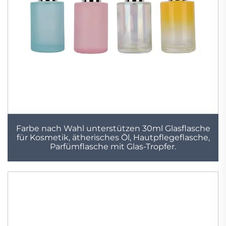
Farbe nach Wahl unterstützen 30ml Glasflasche
für Kosmetik, ätherisches Öl, Hautpflegeflasche,
Parfümflasche mit Glas-Tropfer.