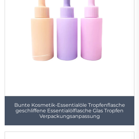
Bunte Kosmetik-Essentialöle Tropfenflasche
geschliffene Essentialölflasche Glas Tropfen
Verpackungsanpassung