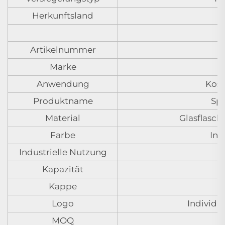
Herkunftsland
Artikelnummer
Marke
Anwendung
Kos
Produktname
Spr
Material
Glasflasch
Farbe
Ind
Industrielle Nutzung
Kapazität
Kappe
Logo
Individu
MOQ