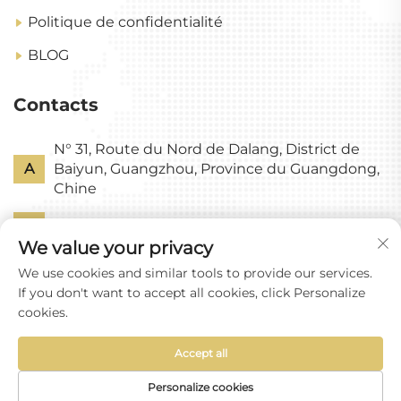
Politique de confidentialité
BLOG
Contacts
N° 31, Route du Nord de Dalang, District de
A
Baiyun, Guangzhou, Province du Guangdong,
Chine
P
+86-18318578378
We value your privacy
E
[email protected]
We use cookies and similar tools to provide our services.
If you don't want to accept all cookies, click Personalize
cookies.
Accept all
Droits d'auteur © Guangzhou Yixin Glass Co., Ltd
Tous droits réservés
Personalize cookies