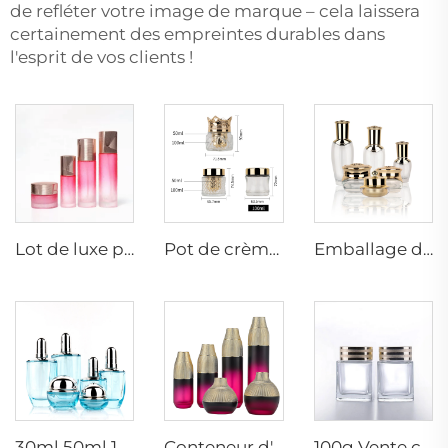
de refléter votre image de marque – cela laissera
certainement des empreintes durables dans
l'esprit de vos clients !
Lot de luxe personnalisé pour lotion, tonique, crème, sérum 30g 50g 30ml 50ml 100ml pompe cosmétique soin de la peau emballage conteneur en verre bouteilles
Pot de crème cosmétique en verre de 50 g personnalisé de luxe, rechargeable et interchangeable
Emballage de soins de luxe en verre vide conteneur cosmétique bouteilles pot de crème sérum lotion pompe pour cosmétiques
30ml 50ml 100ml 120ml Ensemble de bouteilles en verre épais pour l'emballage cosmétique vide pots de crème pour le visage flacons à sérum
Conteneur d'emballage cosmétique en verre pour soins de la peau sérum lotion tonique liquide crème Fournisseur de conteneurs d'emballage cosmétique pour soins de la peau
100g Vente chaude luxe mode pot de crème carrée Gommage corporel nouveau style d'emballage cosmétique conteneur en verre